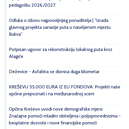
pedagošku 2026./2027.
Odluka o izboru najpovoljnijeg ponuditelja | ''Izrada
glavnog projekta sanacije puta u naseljenom mjestu
Bukva''
Potpisan ugovor za rekonstrukciju lokalnog puta kroz
Alagiće
Deževice - Asfaltira se dionica duga kilometar
KREŠEVU 55.000 EURA IZ EU FONDOVA: Projekti naše
općine prepoznati i na međunarodnoj sceni
Općina Kreševo uvodi nove demografske mjere:
Značajne pomoći mladim obiteljima i poljoprivrednicima -
besplatne dozvole i nove financijske pomoći