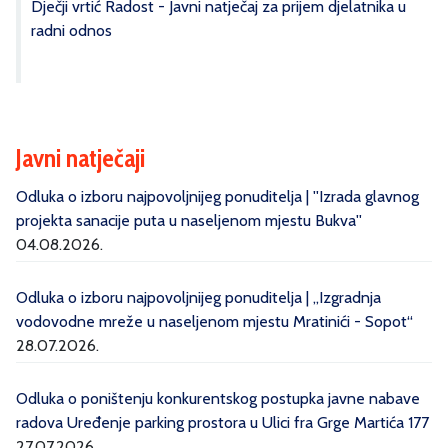
Dječji vrtić Radost - Javni natječaj za prijem djelatnika u
radni odnos
Javni natječaji
Odluka o izboru najpovoljnijeg ponuditelja | ''Izrada glavnog
projekta sanacije puta u naseljenom mjestu Bukva''
04.08.2026.
Odluka o izboru najpovoljnijeg ponuditelja | „Izgradnja
vodovodne mreže u naseljenom mjestu Mratinići - Sopot“
28.07.2026.
Odluka o poništenju konkurentskog postupka javne nabave
radova Uređenje parking prostora u Ulici fra Grge Martića 177
27.07.2026.