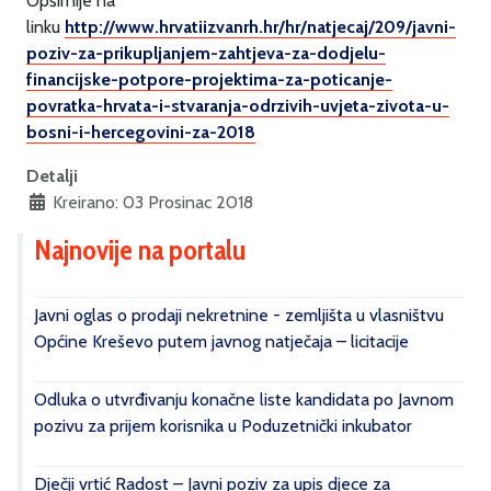
Opširnije na
linku
http://www.hrvatiizvanrh.hr/hr/natjecaj/209/javni-
poziv-za-prikupljanjem-zahtjeva-za-dodjelu-
financijske-potpore-projektima-za-poticanje-
povratka-hrvata-i-stvaranja-odrzivih-uvjeta-zivota-u-
bosni-i-hercegovini-za-2018
Detalji
Kreirano: 03 Prosinac 2018
Najnovije na portalu
Javni oglas o prodaji nekretnine - zemljišta u vlasništvu
Općine Kreševo putem javnog natječaja – licitacije
Odluka o utvrđivanju konačne liste kandidata po Javnom
pozivu za prijem korisnika u Poduzetnički inkubator
Dječji vrtić Radost – Javni poziv za upis djece za