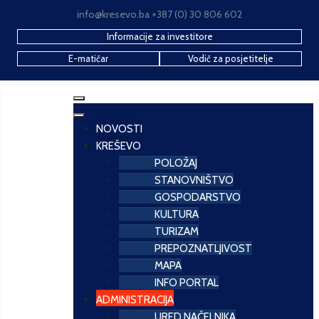
info@kresevo.ba +387 (0) 30 806 602
Informacije za investitore
E-matičar
Vodič za posjetitelje
NOVOSTI
KREŠEVO
POLOŽAJ
STANOVNIŠTVO
GOSPODARSTVO
KULTURA
TURIZAM
PREPOZNATLJIVOST
MAPA
INFO PORTAL
ADMINISTRACIJA
URED NAČELNIKA