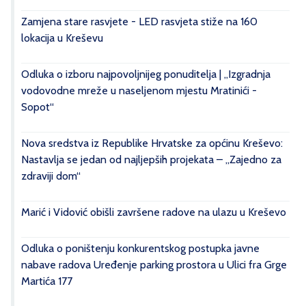
Zamjena stare rasvjete - LED rasvjeta stiže na 160
lokacija u Kreševu
Odluka o izboru najpovoljnijeg ponuditelja | „Izgradnja
vodovodne mreže u naseljenom mjestu Mratinići -
Sopot“
Nova sredstva iz Republike Hrvatske za općinu Kreševo:
Nastavlja se jedan od najljepših projekata – „Zajedno za
zdraviji dom“
Marić i Vidović obišli završene radove na ulazu u Kreševo
Odluka o poništenju konkurentskog postupka javne
nabave radova Uređenje parking prostora u Ulici fra Grge
Martića 177