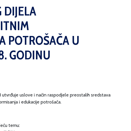
 DIJELA
ITNIM
A POTROŠAČA U
18. GODINU
 utvrđuje uslove i način raspodjele preostalih sredstava
ormisanja i edukacije potrošača.
deću temu: