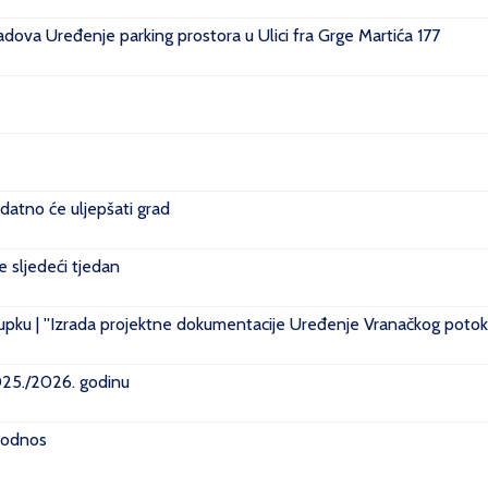
ova Uređenje parking prostora u Ulici fra Grge Martića 177
datno će uljepšati grad
je sljedeći tjedan
pku | ''Izrada projektne dokumentacije Uređenje Vranačkog potoka
2025./2026. godinu
i odnos