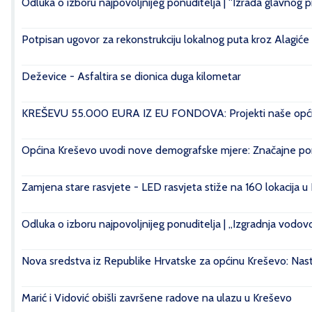
Odluka o izboru najpovoljnijeg ponuditelja | ''Izrada glavnog 
Potpisan ugovor za rekonstrukciju lokalnog puta kroz Alagiće
Deževice - Asfaltira se dionica duga kilometar
KREŠEVU 55.000 EURA IZ EU FONDOVA: Projekti naše općin
Općina Kreševo uvodi nove demografske mjere: Značajne pomo
Zamjena stare rasvjete - LED rasvjeta stiže na 160 lokacija u
Odluka o izboru najpovoljnijeg ponuditelja | „Izgradnja vod
Nova sredstva iz Republike Hrvatske za općinu Kreševo: Nasta
Marić i Vidović obišli završene radove na ulazu u Kreševo