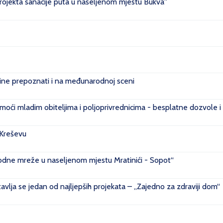
projekta sanacije puta u naseljenom mjestu Bukva''
e prepoznati i na međunarodnoj sceni
ći mladim obiteljima i poljoprivrednicima - besplatne dozvole i
 Kreševu
ovodne mreže u naseljenom mjestu Mratinići - Sopot“
vlja se jedan od najljepših projekata – „Zajedno za zdraviji dom“