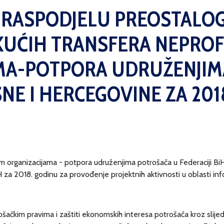
A RASPODJELU PREOSTALOG
KUĆIH TRANSFERA NEPROF
MA-POTPORA UDRUŽENJIM
SNE I HERCEGOVINE ZA 20
im organizacijama - potpora udruženjima potrošača u Federaciji BiH
 za 2018. godinu za provođenje projektnih aktivnosti u oblasti inf
ošačkim pravima i zaštiti ekonomskih interesa potrošača kroz slije