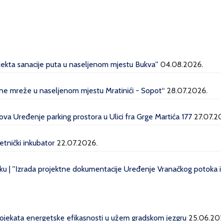
ojekta sanacije puta u naseljenom mjestu Bukva''
04.08.2026.
dne mreže u naseljenom mjestu Mratinići - Sopot“
28.07.2026.
a Uređenje parking prostora u Ulici fra Grge Martića 177
27.07.2
etnički inkubator
22.07.2026.
u | ''Izrada projektne dokumentacije Uređenje Vranačkog potoka i 
projekata energetske efikasnosti u užem gradskom jezgru
25.06.20