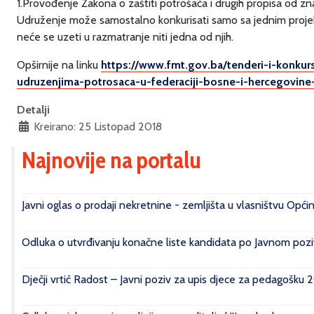
1.Provođenje Zakona o zaštiti potrošača i drugih propisa od z
Udruženje može samostalno konkurisati samo sa jednim projekt
neće se uzeti u razmatranje niti jedna od njih.
Opširnije na linku
https://www.fmt.gov.ba/tenderi-i-konkurs
udruzenjima-potrosaca-u-federaciji-bosne-i-hercegovine
Detalji
Kreirano: 25 Listopad 2018
Najnovije na portalu
Javni oglas o prodaji nekretnine - zemljišta u vlasništvu Opći
Odluka o utvrđivanju konačne liste kandidata po Javnom poziv
Dječji vrtić Radost – Javni poziv za upis djece za pedagošku 