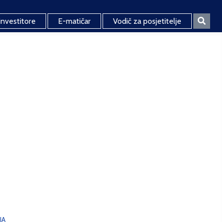
investitore
E-matičar
Vodič za posjetitelje
JA