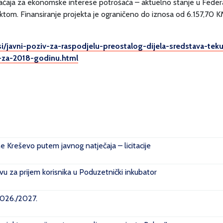
načaja za ekonomske interese potrošača – aktuelno stanje u Federac
om. Finansiranje projekta je ograničeno do iznosa od 6.157,70 KM.
i/javni-poziv-za-raspodjelu-preostalog-dijela-sredstava-tek
-za-2018-godinu.html
ne Kreševo putem javnog natječaja – licitacije
u za prijem korisnika u Poduzetnički inkubator
2026./2027.