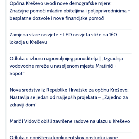
Općina Kreševo uvodi nove demografske mjere:
Značajne pomoći mladim obiteljima i poljoprivrednicima -
besplatne dozvole i nove financijske pomoći
Zamjena stare rasvjete - LED rasvjeta stiže na 160
lokacija u Kreševu
Odluka o izboru najpovoljnijeg ponuditelja | „Izgradnja
vodovodne mreže u naseljenom mjestu Mratinići -
Sopot“
Nova sredstva iz Republike Hrvatske za općinu Kreševo:
Nastavlja se jedan od najljepših projekata – „Zajedno za
zdraviji dom“
Marić i Vidović obišli završene radove na ulazu u Kreševo
Odluka o poništenju konkurentskog postupka javne