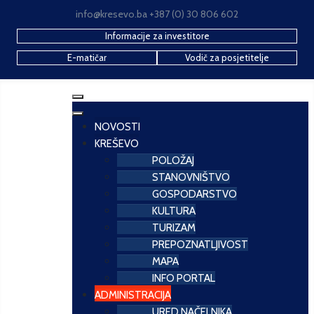
info@kresevo.ba +387 (0) 30 806 602
Informacije za investitore
E-matičar
Vodič za posjetitelje
NOVOSTI
KREŠEVO
POLOŽAJ
STANOVNIŠTVO
GOSPODARSTVO
KULTURA
TURIZAM
PREPOZNATLJIVOST
MAPA
INFO PORTAL
ADMINISTRACIJA
URED NAČELNIKA