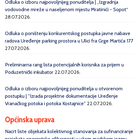
Odluka o izboru najpovoljnijeg ponuditelja | „Izgradnja
vodovodne mreže u naseljenom mjestu Mratinići - Sopot“
28.07.2026.
Odluka o poništenju konkurentskog postupka javne nabave
radova Uređenje parking prostora u Ulici fra Grge Martića 177
27.07.2026.
Preliminarna rang lista potencijalnih korisnika za prijem u
Poduzetnički inkubator
22.07.2026.
Odluka o izboru najpovoljnijeg ponuditelja u otvorenom
postupku | ''Izrada projektne dokumentacije Uređenje
Vranačkog potoka i potoka Kostajnice''
22.07.2026.
Općinska uprava
Nacrt liste objekata kolektivnog stanovanja za sufinanciranje
projekata energetske efikasnosti u užem gradskom jezgru