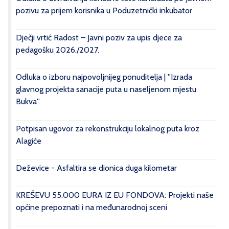
pozivu za prijem korisnika u Poduzetnički inkubator
Dječji vrtić Radost – Javni poziv za upis djece za
pedagošku 2026./2027.
Odluka o izboru najpovoljnijeg ponuditelja | ''Izrada
glavnog projekta sanacije puta u naseljenom mjestu
Bukva''
Potpisan ugovor za rekonstrukciju lokalnog puta kroz
Alagiće
Deževice - Asfaltira se dionica duga kilometar
KREŠEVU 55.000 EURA IZ EU FONDOVA: Projekti naše
općine prepoznati i na međunarodnoj sceni