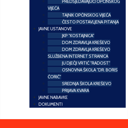
PREDSJEDAVAJUĆI OPĆINSKOG
VIJEĆA
TAJNIK OPĆINSKOG VIJEĆA
ČESTO POSTAVLJENA PITANJA
JAVNE USTANOVE
JKP "KOSTAJNICA"
DOM ZDRAVLJA KREŠEVO
DOM ZDRAVLJA KREŠEVO
SLUŽBENA INTERNET STRANICA
JU DJEČJI VRTIĆ "RADOST"
OSNOVNA ŠKOLA "DR. BORIS
ĆORIĆ"
SREDNJA ŠKOLA KREŠEVO
PRIJAVA KVARA
JAVNE NABAVKE
DOKUMENTI