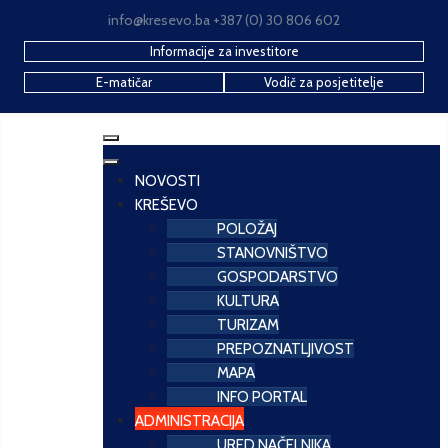
info@kresevo.ba +387 (0) 30 806 602
Informacije za investitore
E-matičar
Vodič za posjetitelje
NOVOSTI
KREŠEVO
POLOŽAJ
STANOVNIŠTVO
GOSPODARSTVO
KULTURA
TURIZAM
PREPOZNATLJIVOST
MAPA
INFO PORTAL
ADMINISTRACIJA
URED NAČELNIKA