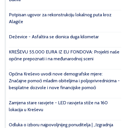
Potpisan ugovor za rekonstrukciju lokalnog puta kroz
Alagiće
Deževice - Asfaltira se dionica duga kilometar
KREŠEVU 55.000 EURA IZ EU FONDOVA: Projekti naše
općine prepoznati i na međunarodnoj sceni
Općina Kreševo uvodi nove demografske mjere:
Značajne pomoći mladim obiteljima i poljoprivrednicima -
besplatne dozvole i nove financijske pomoći
Zamjena stare rasvjete - LED rasvjeta stiže na 160
lokacija u Kreševu
Odluka o izboru najpovoljnijeg ponuditelja | „Izgradnja