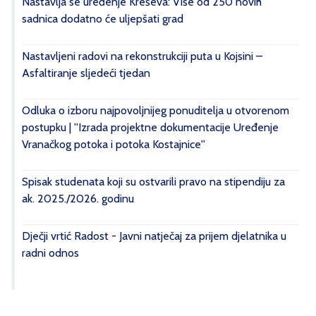
Nastavlja se uređenje Kreševa: Više od 250 novih
sadnica dodatno će uljepšati grad
Nastavljeni radovi na rekonstrukciji puta u Kojsini –
Asfaltiranje sljedeći tjedan
Odluka o izboru najpovoljnijeg ponuditelja u otvorenom
postupku | ''Izrada projektne dokumentacije Uređenje
Vranačkog potoka i potoka Kostajnice''
Spisak studenata koji su ostvarili pravo na stipendiju za
ak. 2025./2026. godinu
Dječji vrtić Radost - Javni natječaj za prijem djelatnika u
radni odnos