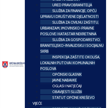
URED PRAVOBRANITELJA
SLUŽBA ZA FINANCIJE, OPĆU
UPRAVU I DRUŠTVENE DJELATNOSTI
SLUŽBA ZA CIVILNU ZAŠTITU,
URBANIZAM, IMOVINSKO-PRAVNE
POSLOVE I KATASTAR NEKRETNINA
SLUŽBA ZA GOSPODARSTVO,
BRANITELJSKO-INVALIDSKU I SOCIJALNU
SKRB
INSPEKCIJA ZAŠTITE OKOLIŠA,
LOKALNIH PUTOVA I KOMUNALNIH
POSLOVA
OPĆINSKI GLASNIK
JAVNE NABAVKE
OGLASI I NATJEČAJI
OBAVIJESTI SLUŽBI
STATUT OPĆINE KREŠEVO
VIJEĆE