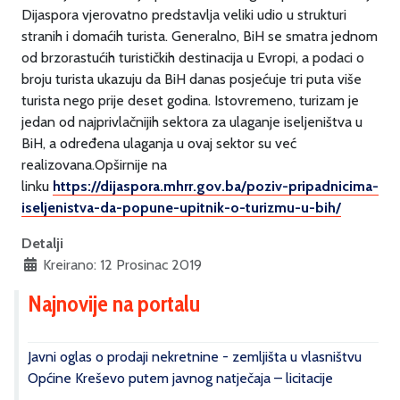
Dijaspora vjerovatno predstavlja veliki udio u strukturi
stranih i domaćih turista. Generalno, BiH se smatra jednom
od brzorastućih turističkih destinacija u Evropi, a podaci o
broju turista ukazuju da BiH danas posjećuje tri puta više
turista nego prije deset godina. Istovremeno, turizam je
jedan od najprivlačnijih sektora za ulaganje iseljeništva u
BiH, a određena ulaganja u ovaj sektor su već
realizovana.Opširnije na
linku
https://dijaspora.mhrr.gov.ba/poziv-pripadnicima-
iseljenistva-da-popune-upitnik-o-turizmu-u-bih/
Detalji
Kreirano: 12 Prosinac 2019
Najnovije na portalu
Javni oglas o prodaji nekretnine - zemljišta u vlasništvu
Općine Kreševo putem javnog natječaja – licitacije