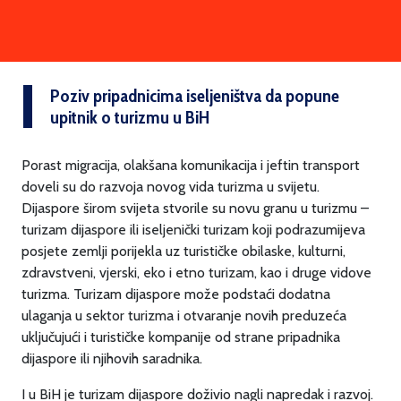
Poziv pripadnicima iseljeništva da popune
upitnik o turizmu u BiH
Porast migracija, olakšana komunikacija i jeftin transport
doveli su do razvoja novog vida turizma u svijetu.
Dijaspore širom svijeta stvorile su novu granu u turizmu –
turizam dijaspore ili iseljenički turizam koji podrazumijeva
posjete zemlji porijekla uz turističke obilaske, kulturni,
zdravstveni, vjerski, eko i etno turizam, kao i druge vidove
turizma. Turizam dijaspore može podstaći dodatna
ulaganja u sektor turizma i otvaranje novih preduzeća
uključujući i turističke kompanije od strane pripadnika
dijaspore ili njihovih saradnika.
I u BiH je turizam dijaspore doživio nagli napredak i razvoj.