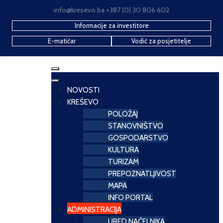
info@kresevo.ba +387 (0) 30 806 602
Informacije za investitore
E-matičar
Vodič za posjetitelje
NOVOSTI
KREŠEVO
POLOŽAJ
STANOVNIŠTVO
GOSPODARSTVO
KULTURA
TURIZAM
PREPOZNATLJIVOST
MAPA
INFO PORTAL
ADMINISTRACIJA
URED NAČELNIKA