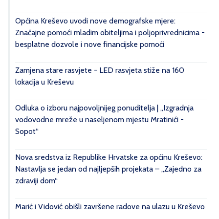
Općina Kreševo uvodi nove demografske mjere:
Značajne pomoći mladim obiteljima i poljoprivrednicima -
besplatne dozvole i nove financijske pomoći
Zamjena stare rasvjete - LED rasvjeta stiže na 160
lokacija u Kreševu
Odluka o izboru najpovoljnijeg ponuditelja | „Izgradnja
vodovodne mreže u naseljenom mjestu Mratinići -
Sopot“
Nova sredstva iz Republike Hrvatske za općinu Kreševo:
Nastavlja se jedan od najljepših projekata – „Zajedno za
zdraviji dom“
Marić i Vidović obišli završene radove na ulazu u Kreševo