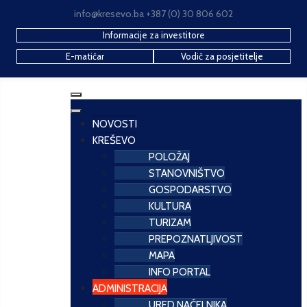
info@kresevo.ba +387 (0) 30 806 602
Informacije za investitore
E-matičar
Vodič za posjetitelje
NOVOSTI
KREŠEVO
POLOŽAJ
STANOVNIŠTVO
GOSPODARSTVO
KULTURA
TURIZAM
PREPOZNATLJIVOST
MAPA
INFO PORTAL
ADMINISTRACIJA
URED NAČELNIKA