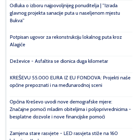
Odluka o izboru najpovoljnijeg ponuditelja | ''Izrada
glavnog projekta sanacije puta u naseljenom mjestu
Bukva''
Potpisan ugovor za rekonstrukciju lokalnog puta kroz
Alagiće
Deževice - Asfaltira se dionica duga kilometar
KREŠEVU 55.000 EURA IZ EU FONDOVA: Projekti naše
općine prepoznati i na međunarodnoj sceni
Općina Kreševo uvodi nove demografske mjere:
Značajne pomoći mladim obiteljima i poljoprivrednicima -
besplatne dozvole i nove financijske pomoći
Zamjena stare rasvjete - LED rasvjeta stiže na 160