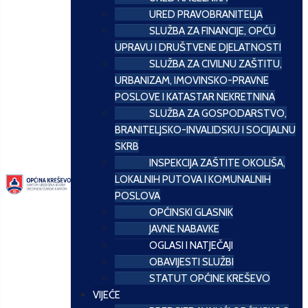
URED PRAVOBRANITELJA
SLUŽBA ZA FINANCIJE, OPĆU
UPRAVU I DRUŠTVENE DJELATNOSTI
SLUŽBA ZA CIVILNU ZAŠTITU,
URBANIZAM, IMOVINSKO-PRAVNE
POSLOVE I KATASTAR NEKRETNINA
SLUŽBA ZA GOSPODARSTVO,
BRANITELJSKO-INVALIDSKU I SOCIJALNU
SKRB
INSPEKCIJA ZAŠTITE OKOLIŠA,
LOKALNIH PUTOVA I KOMUNALNIH
POSLOVA
OPĆINSKI GLASNIK
JAVNE NABAVKE
OGLASI I NATJEČAJI
OBAVIJESTI SLUŽBI
STATUT OPĆINE KREŠEVO
VIJEĆE