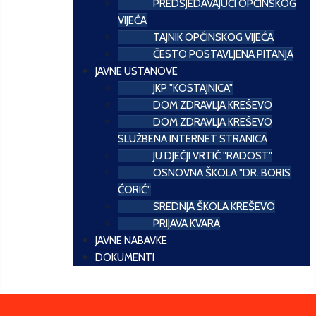
PREDSJEDAVAJUĆI OPĆINSKOG
VIJEĆA
TAJNIK OPĆINSKOG VIJEĆA
ČESTO POSTAVLJENA PITANJA
JAVNE USTANOVE
JKP "KOSTAJNICA"
DOM ZDRAVLJA KREŠEVO
DOM ZDRAVLJA KREŠEVO
SLUŽBENA INTERNET STRANICA
JU DJEČJI VRTIĆ "RADOST"
OSNOVNA ŠKOLA "DR. BORIS
ĆORIĆ"
SREDNJA ŠKOLA KREŠEVO
PRIJAVA KVARA
JAVNE NABAVKE
DOKUMENTI