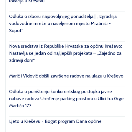
lokacija u Kreševu
Odluka o izboru najpovoljnijeg ponuditelja | „Izgradnja
vodovodne mreže u naseljenom mjestu Mratinići -
Sopot“
Nova sredstva iz Republike Hrvatske za općinu Kreševo:
Nastavlja se jedan od najljepših projekata – „Zajedno za
zdraviji dom“
Marić i Vidović obišli završene radove na ulazu u Kreševo
Odluka o poništenju konkurentskog postupka javne
nabave radova Uređenje parking prostora u Ulici fra Grge
Martića 177
Ljeto u Kreševu - Bogat program Dana općine