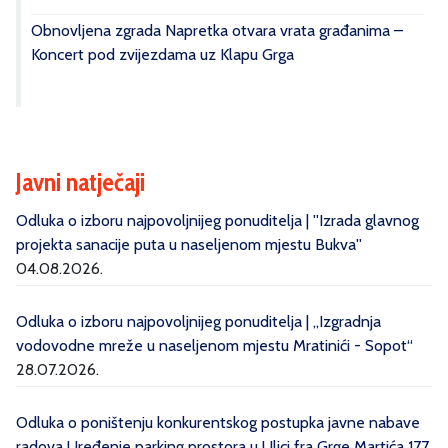
Obnovljena zgrada Napretka otvara vrata građanima –
Koncert pod zvijezdama uz Klapu Grga
Javni natječaji
Odluka o izboru najpovoljnijeg ponuditelja | ''Izrada glavnog
projekta sanacije puta u naseljenom mjestu Bukva''
04.08.2026.
Odluka o izboru najpovoljnijeg ponuditelja | „Izgradnja
vodovodne mreže u naseljenom mjestu Mratinići - Sopot“
28.07.2026.
Odluka o poništenju konkurentskog postupka javne nabave
radova Uređenje parking prostora u Ulici fra Grge Martića 177