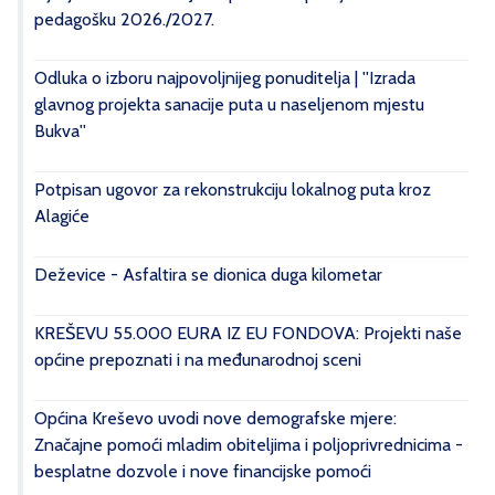
pedagošku 2026./2027.
Odluka o izboru najpovoljnijeg ponuditelja | ''Izrada
glavnog projekta sanacije puta u naseljenom mjestu
Bukva''
Potpisan ugovor za rekonstrukciju lokalnog puta kroz
Alagiće
Deževice - Asfaltira se dionica duga kilometar
KREŠEVU 55.000 EURA IZ EU FONDOVA: Projekti naše
općine prepoznati i na međunarodnoj sceni
Općina Kreševo uvodi nove demografske mjere:
Značajne pomoći mladim obiteljima i poljoprivrednicima -
besplatne dozvole i nove financijske pomoći