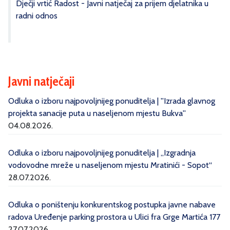
Dječji vrtić Radost - Javni natječaj za prijem djelatnika u
radni odnos
Javni natječaji
Odluka o izboru najpovoljnijeg ponuditelja | ''Izrada glavnog
projekta sanacije puta u naseljenom mjestu Bukva''
04.08.2026.
Odluka o izboru najpovoljnijeg ponuditelja | „Izgradnja
vodovodne mreže u naseljenom mjestu Mratinići - Sopot“
28.07.2026.
Odluka o poništenju konkurentskog postupka javne nabave
radova Uređenje parking prostora u Ulici fra Grge Martića 177
27.07.2026.