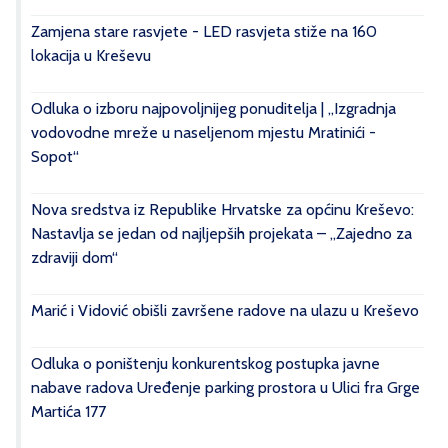
Zamjena stare rasvjete - LED rasvjeta stiže na 160
lokacija u Kreševu
Odluka o izboru najpovoljnijeg ponuditelja | „Izgradnja
vodovodne mreže u naseljenom mjestu Mratinići -
Sopot“
Nova sredstva iz Republike Hrvatske za općinu Kreševo:
Nastavlja se jedan od najljepših projekata – „Zajedno za
zdraviji dom“
Marić i Vidović obišli završene radove na ulazu u Kreševo
Odluka o poništenju konkurentskog postupka javne
nabave radova Uređenje parking prostora u Ulici fra Grge
Martića 177