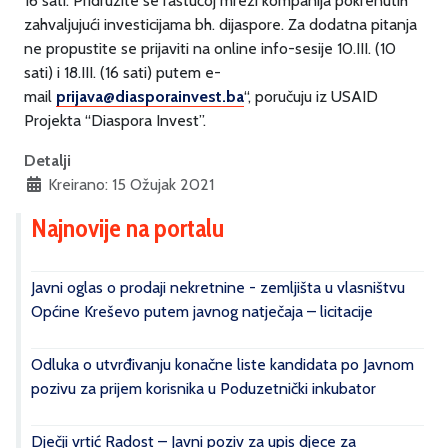
16 sati. Pridružite se rastućoj mreži kompanija pokrenutih
zahvaljujući investicijama bh. dijaspore. Za dodatna pitanja
ne propustite se prijaviti na online info-sesije 10.III. (10
sati) i 18.III. (16 sati) putem e-
mail
prijava@diasporainvest.ba
“, poručuju iz USAID
Projekta “Diaspora Invest”.
Detalji
Kreirano: 15 Ožujak 2021
Najnovije na portalu
Javni oglas o prodaji nekretnine - zemljišta u vlasništvu
Općine Kreševo putem javnog natječaja – licitacije
Odluka o utvrđivanju konačne liste kandidata po Javnom
pozivu za prijem korisnika u Poduzetnički inkubator
Dječji vrtić Radost – Javni poziv za upis djece za