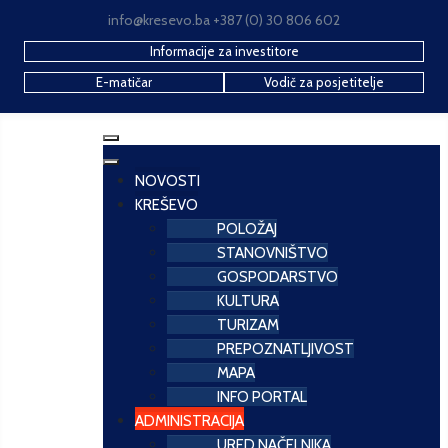
info@kresevo.ba +387 (0) 30 806 602
Informacije za investitore
E-matičar
Vodič za posjetitelje
NOVOSTI
KREŠEVO
POLOŽAJ
STANOVNIŠTVO
GOSPODARSTVO
KULTURA
TURIZAM
PREPOZNATLJIVOST
MAPA
INFO PORTAL
ADMINISTRACIJA
URED NAČELNIKA