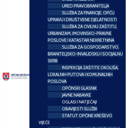
URED PRAVOBRANITELJA
SLUŽBA ZA FINANCIJE, OPĆU
UPRAVU I DRUŠTVENE DJELATNOSTI
SLUŽBA ZA CIVILNU ZAŠTITU,
URBANIZAM, IMOVINSKO-PRAVNE
POSLOVE I KATASTAR NEKRETNINA
SLUŽBA ZA GOSPODARSTVO,
BRANITELJSKO-INVALIDSKU I SOCIJALNU
SKRB
INSPEKCIJA ZAŠTITE OKOLIŠA,
LOKALNIH PUTOVA I KOMUNALNIH
POSLOVA
OPĆINSKI GLASNIK
JAVNE NABAVKE
OGLASI I NATJEČAJI
OBAVIJESTI SLUŽBI
STATUT OPĆINE KREŠEVO
VIJEĆE