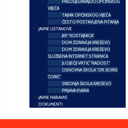
PREDSJEDAVAJUĆI OPĆINSKOG
VIJEĆA
TAJNIK OPĆINSKOG VIJEĆA
ČESTO POSTAVLJENA PITANJA
JAVNE USTANOVE
JKP "KOSTAJNICA"
DOM ZDRAVLJA KREŠEVO
DOM ZDRAVLJA KREŠEVO
SLUŽBENA INTERNET STRANICA
JU DJEČJI VRTIĆ "RADOST"
OSNOVNA ŠKOLA "DR. BORIS
ĆORIĆ"
SREDNJA ŠKOLA KREŠEVO
PRIJAVA KVARA
JAVNE NABAVKE
DOKUMENTI