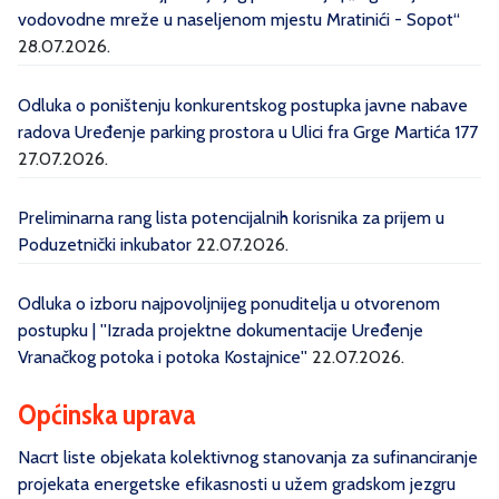
vodovodne mreže u naseljenom mjestu Mratinići - Sopot“
28.07.2026.
Odluka o poništenju konkurentskog postupka javne nabave
radova Uređenje parking prostora u Ulici fra Grge Martića 177
27.07.2026.
Preliminarna rang lista potencijalnih korisnika za prijem u
Poduzetnički inkubator
22.07.2026.
Odluka o izboru najpovoljnijeg ponuditelja u otvorenom
postupku | ''Izrada projektne dokumentacije Uređenje
Vranačkog potoka i potoka Kostajnice''
22.07.2026.
Općinska uprava
Nacrt liste objekata kolektivnog stanovanja za sufinanciranje
projekata energetske efikasnosti u užem gradskom jezgru