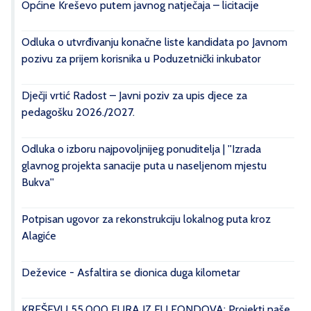
Općine Kreševo putem javnog natječaja – licitacije
Odluka o utvrđivanju konačne liste kandidata po Javnom
pozivu za prijem korisnika u Poduzetnički inkubator
Dječji vrtić Radost – Javni poziv za upis djece za
pedagošku 2026./2027.
Odluka o izboru najpovoljnijeg ponuditelja | ''Izrada
glavnog projekta sanacije puta u naseljenom mjestu
Bukva''
Potpisan ugovor za rekonstrukciju lokalnog puta kroz
Alagiće
Deževice - Asfaltira se dionica duga kilometar
KREŠEVU 55.000 EURA IZ EU FONDOVA: Projekti naše