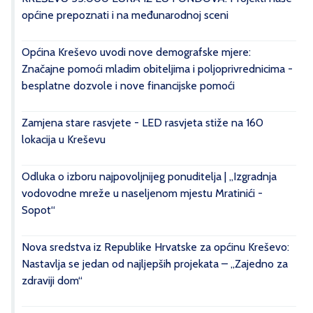
općine prepoznati i na međunarodnoj sceni
Općina Kreševo uvodi nove demografske mjere:
Značajne pomoći mladim obiteljima i poljoprivrednicima -
besplatne dozvole i nove financijske pomoći
Zamjena stare rasvjete - LED rasvjeta stiže na 160
lokacija u Kreševu
Odluka o izboru najpovoljnijeg ponuditelja | „Izgradnja
vodovodne mreže u naseljenom mjestu Mratinići -
Sopot“
Nova sredstva iz Republike Hrvatske za općinu Kreševo:
Nastavlja se jedan od najljepših projekata – „Zajedno za
zdraviji dom“