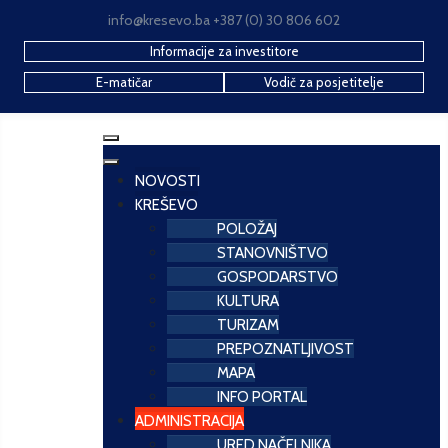
info@kresevo.ba +387 (0) 30 806 602
Informacije za investitore
E-matičar
Vodič za posjetitelje
NOVOSTI
KREŠEVO
POLOŽAJ
STANOVNIŠTVO
GOSPODARSTVO
KULTURA
TURIZAM
PREPOZNATLJIVOST
MAPA
INFO PORTAL
ADMINISTRACIJA
URED NAČELNIKA