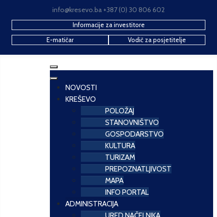
info@kresevo.ba +387 (0) 30 806 602
Informacije za investitore
E-matičar
Vodič za posjetitelje
NOVOSTI
KREŠEVO
POLOŽAJ
STANOVNIŠTVO
GOSPODARSTVO
KULTURA
TURIZAM
PREPOZNATLJIVOST
MAPA
INFO PORTAL
ADMINISTRACIJA
URED NAČELNIKA