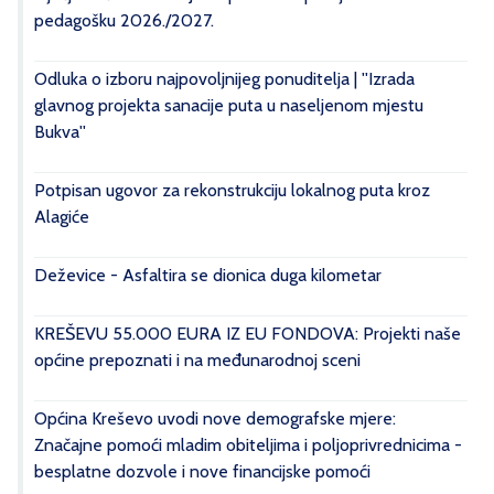
pedagošku 2026./2027.
Odluka o izboru najpovoljnijeg ponuditelja | ''Izrada
glavnog projekta sanacije puta u naseljenom mjestu
Bukva''
Potpisan ugovor za rekonstrukciju lokalnog puta kroz
Alagiće
Deževice - Asfaltira se dionica duga kilometar
KREŠEVU 55.000 EURA IZ EU FONDOVA: Projekti naše
općine prepoznati i na međunarodnoj sceni
Općina Kreševo uvodi nove demografske mjere:
Značajne pomoći mladim obiteljima i poljoprivrednicima -
besplatne dozvole i nove financijske pomoći