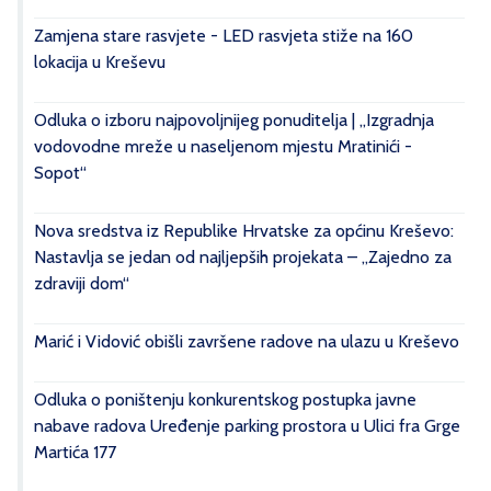
Zamjena stare rasvjete - LED rasvjeta stiže na 160
lokacija u Kreševu
Odluka o izboru najpovoljnijeg ponuditelja | „Izgradnja
vodovodne mreže u naseljenom mjestu Mratinići -
Sopot“
Nova sredstva iz Republike Hrvatske za općinu Kreševo:
Nastavlja se jedan od najljepših projekata – „Zajedno za
zdraviji dom“
Marić i Vidović obišli završene radove na ulazu u Kreševo
Odluka o poništenju konkurentskog postupka javne
nabave radova Uređenje parking prostora u Ulici fra Grge
Martića 177