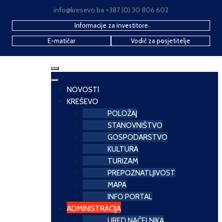
info@kresevo.ba +387 (0) 30 806 602
Informacije za investitore
E-matičar
Vodič za posjetitelje
NOVOSTI
KREŠEVO
POLOŽAJ
STANOVNIŠTVO
GOSPODARSTVO
KULTURA
TURIZAM
PREPOZNATLJIVOST
MAPA
INFO PORTAL
ADMINISTRACIJA
URED NAČELNIKA