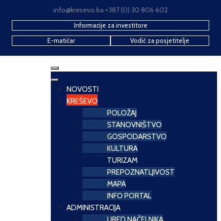
info@kresevo.ba +387 (0) 30 806 602
Informacije za investitore
E-matičar
Vodič za posjetitelje
NOVOSTI
KREŠEVO
POLOŽAJ
STANOVNIŠTVO
GOSPODARSTVO
KULTURA
TURIZAM
PREPOZNATLJIVOST
MAPA
INFO PORTAL
ADMINISTRACIJA
URED NAČELNIKA