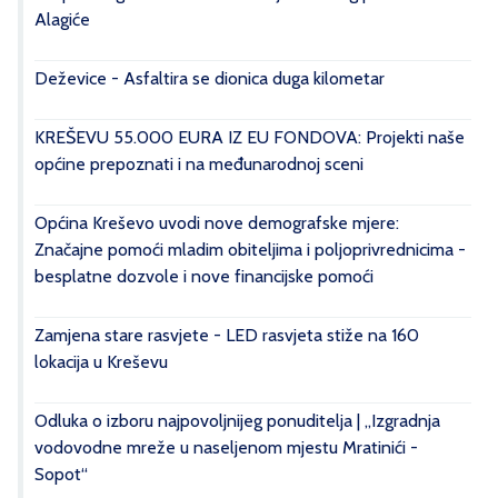
Alagiće
Deževice - Asfaltira se dionica duga kilometar
KREŠEVU 55.000 EURA IZ EU FONDOVA: Projekti naše
općine prepoznati i na međunarodnoj sceni
Općina Kreševo uvodi nove demografske mjere:
Značajne pomoći mladim obiteljima i poljoprivrednicima -
besplatne dozvole i nove financijske pomoći
Zamjena stare rasvjete - LED rasvjeta stiže na 160
lokacija u Kreševu
Odluka o izboru najpovoljnijeg ponuditelja | „Izgradnja
vodovodne mreže u naseljenom mjestu Mratinići -
Sopot“