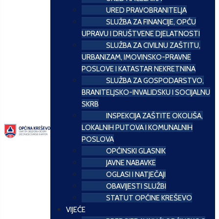
URED PRAVOBRANITELJA
SLUŽBA ZA FINANCIJE, OPĆU
UPRAVU I DRUŠTVENE DJELATNOSTI
SLUŽBA ZA CIVILNU ZAŠTITU,
URBANIZAM, IMOVINSKO-PRAVNE
POSLOVE I KATASTAR NEKRETNINA
SLUŽBA ZA GOSPODARSTVO,
BRANITELJSKO-INVALIDSKU I SOCIJALNU
SKRB
INSPEKCIJA ZAŠTITE OKOLIŠA,
LOKALNIH PUTOVA I KOMUNALNIH
POSLOVA
OPĆINSKI GLASNIK
JAVNE NABAVKE
OGLASI I NATJEČAJI
OBAVIJESTI SLUŽBI
STATUT OPĆINE KREŠEVO
VIJEĆE