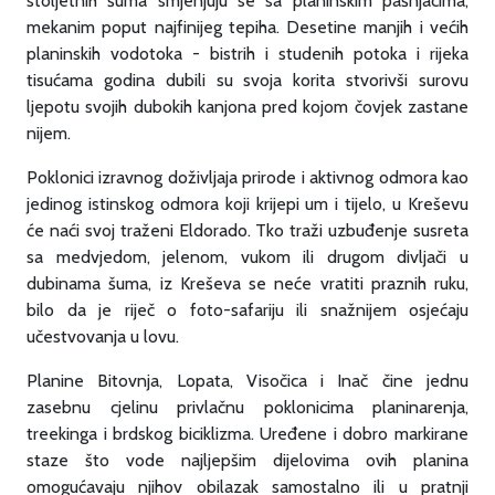
stoljetnih šuma smjenjuju se sa planinskim pašnjacima,
mekanim poput najfinijeg tepiha. Desetine manjih i većih
planinskih vodotoka - bistrih i studenih potoka i rijeka
tisućama godina dubili su svoja korita stvorivši surovu
ljepotu svojih dubokih kanjona pred kojom čovjek zastane
nijem.
Poklonici izravnog doživljaja prirode i aktivnog odmora kao
jedinog istinskog odmora koji krijepi um i tijelo, u Kreševu
će naći svoj traženi Eldorado. Tko traži uzbuđenje susreta
sa medvjedom, jelenom, vukom ili drugom divljači u
dubinama šuma, iz Kreševa se neće vratiti praznih ruku,
bilo da je riječ o foto-safariju ili snažnijem osjećaju
učestvovanja u lovu.
Planine Bitovnja, Lopata, Visočica i Inač čine jednu
zasebnu cjelinu privlačnu poklonicima planinarenja,
treekinga i brdskog biciklizma. Uređene i dobro markirane
staze što vode najljepšim dijelovima ovih planina
omogućavaju njihov obilazak samostalno ili u pratnji