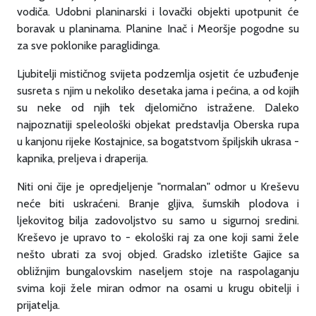
vodiča. Udobni planinarski i lovački objekti upotpunit će
boravak u planinama. Planine Inač i Meoršje pogodne su
za sve poklonike paraglidinga.
Ljubitelji mističnog svijeta podzemlja osjetit će uzbuđenje
susreta s njim u nekoliko desetaka jama i pećina, a od kojih
su neke od njih tek djelomično istražene. Daleko
najpoznatiji speleološki objekat predstavlja Oberska rupa
u kanjonu rijeke Kostajnice, sa bogatstvom špiljskih ukrasa -
kapnika, preljeva i draperija.
Niti oni čije je opredjeljenje "normalan" odmor u Kreševu
neće biti uskraćeni. Branje gljiva, šumskih plodova i
ljekovitog bilja zadovoljstvo su samo u sigurnoj sredini.
Kreševo je upravo to - ekološki raj za one koji sami žele
nešto ubrati za svoj objed. Gradsko izletište Gajice sa
obližnjim bungalovskim naseljem stoje na raspolaganju
svima koji žele miran odmor na osami u krugu obitelji i
prijatelja.