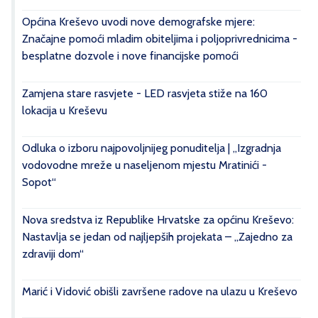
Općina Kreševo uvodi nove demografske mjere:
Značajne pomoći mladim obiteljima i poljoprivrednicima -
besplatne dozvole i nove financijske pomoći
Zamjena stare rasvjete - LED rasvjeta stiže na 160
lokacija u Kreševu
Odluka o izboru najpovoljnijeg ponuditelja | „Izgradnja
vodovodne mreže u naseljenom mjestu Mratinići -
Sopot“
Nova sredstva iz Republike Hrvatske za općinu Kreševo:
Nastavlja se jedan od najljepših projekata – „Zajedno za
zdraviji dom“
Marić i Vidović obišli završene radove na ulazu u Kreševo