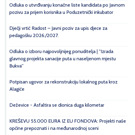
Odluka o utvrđivanju konačne liste kandidata po Javnom
pozivu za prijem korisnika u Poduzetnički inkubator
Dječji vrtić Radost – Javni poziv za upis djece za
pedagošku 2026./2027.
Odluka o izboru najpovoljnijeg ponuditelja | ''Izrada
glavnog projekta sanacije puta u naseljenom mjestu
Bukva''
Potpisan ugovor za rekonstrukciju lokalnog puta kroz
Alagiće
Deževice - Asfaltira se dionica duga kilometar
KREŠEVU 55.000 EURA IZ EU FONDOVA: Projekti naše
općine prepoznati i na međunarodnoj sceni