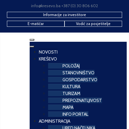
info@kresevo.ba +387 (0) 30 806 602
Informacije za investitore
E-matičar
Vodič za posjetitelje
NOVOSTI
KREŠEVO
POLOŽAJ
STANOVNIŠTVO
GOSPODARSTVO
KULTURA
TURIZAM
PREPOZNATLJIVOST
MAPA
INFO PORTAL
ADMINISTRACIJA
URED NAČELNIKA