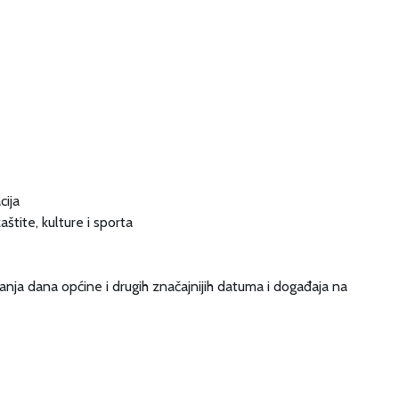
cija
štite, kulture i sporta
nja dana općine i drugih značajnijih datuma i događaja na