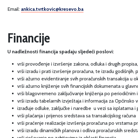
Email:
ankica.tvrtkovic@kresevo.ba
Financije
U nadležnosti financija spadaju sljedeći poslovi:
vrši provođenje i izvršenje zakona, odluka i drugih propisa,
vrši izradu i prati izvršenje proračuna, te izradu godišnjih, 
vrši ažurno evidentiranje svih proračunskih transakcija u 
vrši ažurno knjiženje svih financijskih dokumenata u glav
vrši blagovremeno zaključivanje knjiženja po periodičnim
vrši izradu tabelarnih izvještaja i informacija za Općinsko 
izrađuje odluke, zaključke i naredbe u vezi sa isplatama 
vrši plaćanja i prijenos sredstava sa transakcijskog računa
vrši praćenje realizacije izvršenja proračuna po vrstama pr
vrši izradu dinamičkih planova i odliva proračunskih sreds
vrši rješavanje po zahtjevima iz oblasti financija