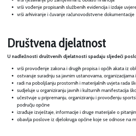
vrši vođenje propisanih službenih evidencija i izdaje uvje
vrši arhiviranje i čuvanje računovodstvene dokumentacije
Društvena djelatnost
U nadležnosti društvenih djelatnosti spadaju sljedeći poslo
vrši provođenje zakona i drugih propisa i općih akata iz obl
ostvaruje suradnju sa javnim ustanovama, organizacijama i 
radi na poboljšanju prostornih i materijalnih uvjeta rada 
sudjeluje u organiziranju javnih i kulturnih manifestacija š
učestvuje u pripremanju, organiziranju i provođenju sport
području općine
izrađuje izvještaje, informacije i druge materijale o pitanj
obavlja poslove iz djelokruga općine koje se odnose na mje