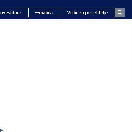
investitore
E-matičar
Vodič za posjetitelje
JA