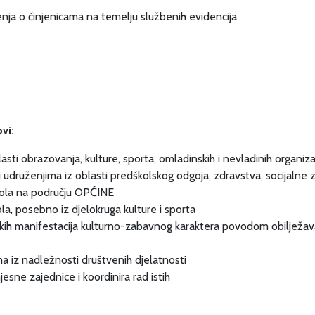
renja o činjenicama na temelju službenih evidencija
vi:
asti obrazovanja, kulture, sporta, omladinskih i nevladinih organiza
udruženjima iz oblasti predškolskog odgoja, zdravstva, socijalne za
škola na području OPĆINE
kola, posebno iz djelokruga kulture i sporta
skih manifestacija kulturno-zabavnog karaktera povodom obilježava
ima iz nadležnosti društvenih djelatnosti
sne zajednice i koordinira rad istih