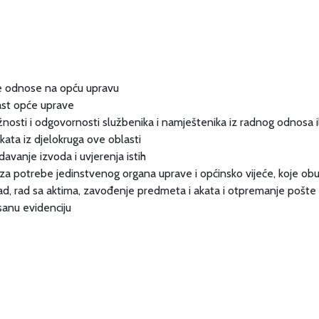
 se odnose na opću upravu
last opće uprave
žnosti i odgovornosti službenika i namještenika iz radnog odnosa il
ata iz djelokruga ove oblasti
davanje izvoda i uvjerenja istih
nje za potrebe jedinstvenog organa uprave i općinsko vijeće, koje 
rad, rad sa aktima, zavođenje predmeta i akata i otpremanje pošte
isanu evidenciju