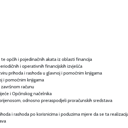
 te općih i pojedinačnih akata iz oblasti financija
periodičnih i operativnih financijskih izvješća
okviru prihoda i rashoda u glavnoj i pomoćnim knjigama
noj i pomoćnim knjigama
 i završnom računu
vijeće i Općinskog načelnika
i prijenosom, odnosno preraspodjeli proračunskih sredstava
ihoda i rashoda po korisnicima i poduzima mjere da se ta realizacija
tava