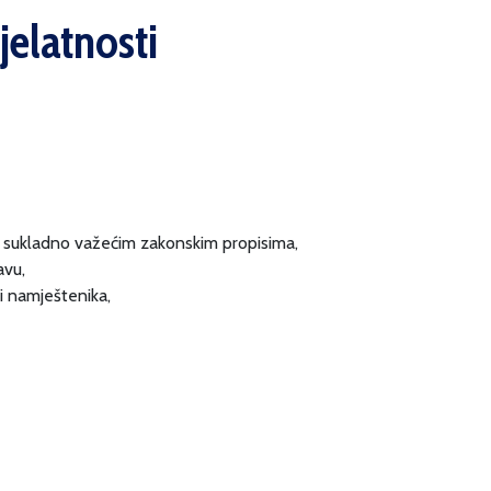
jelatnosti
ke sukladno važećim zakonskim propisima,
avu,
 i namještenika,