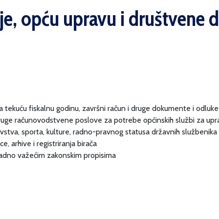
je, opću upravu i društvene d
za tekuću fiskalnu godinu, završni račun i druge dokumente i odlu
 druge računovodstvene poslove za potrebe općinskih službi za upr
avstva, sporta, kulture, radno-pravnog statusa državnih službenika
, arhive i registriranja birača
kladno važećim zakonskim propisima