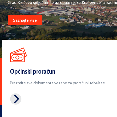
Grad Kreševo smješten je uz obale rijeke Kreševčice, a nadmors
Saznajte više
Općinski proračun
Prezmite sve dokumenta vezane za proračun i rebalase