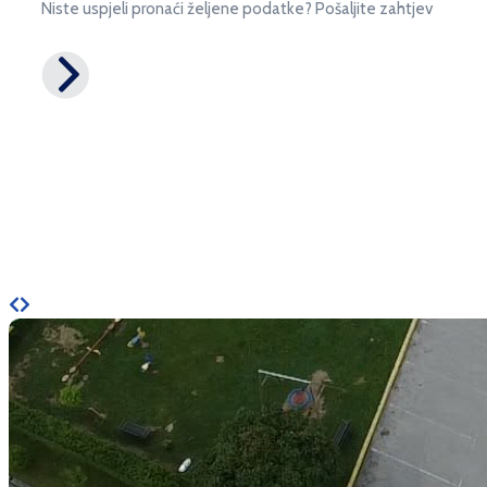
Niste uspjeli pronaći željene podatke? Pošaljite zahtjev
Novosti i zanimljivosti