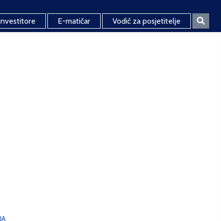
investitore
E-matičar
Vodič za posjetitelje
JA