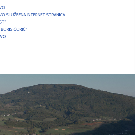
EVO
VO SLUŽBENA INTERNET STRANICA
ST"
 BORIS ĆORIĆ"
EVO