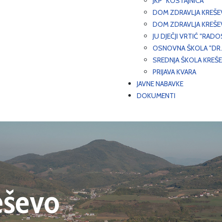
JKP "KOSTAJNICA"
DOM ZDRAVLJA KREŠ
DOM ZDRAVLJA KREŠE
JU DJEČJI VRTIĆ "RADO
OSNOVNA ŠKOLA "DR.
SREDNJA ŠKOLA KREŠ
PRIJAVA KVARA
JAVNE NABAVKE
DOKUMENTI
eševo