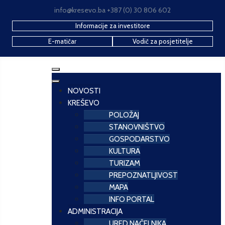
info@kresevo.ba +387 (0) 30 806 602
Informacije za investitore
E-matičar
Vodič za posjetitelje
NOVOSTI
KREŠEVO
POLOŽAJ
STANOVNIŠTVO
GOSPODARSTVO
KULTURA
TURIZAM
PREPOZNATLJIVOST
MAPA
INFO PORTAL
ADMINISTRACIJA
URED NAČELNIKA