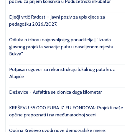
pozivu za prijem korisnika u Poduzetnički inkubator
Dječji vrtić Radost – Javni poziv za upis djece za
pedagošku 2026./2027.
Odluka o izboru najpovoljnijeg ponuditelja | ''Izrada
glavnog projekta sanacije puta u naseljenom mjestu
Bukva''
Potpisan ugovor za rekonstrukciju lokalnog puta kroz
Alagiće
Deževice - Asfaltira se dionica duga kilometar
KREŠEVU 55.000 EURA IZ EU FONDOVA: Projekti naše
općine prepoznati i na međunarodnoj sceni
Općina Kreševo uvodi nove demografske mjere: