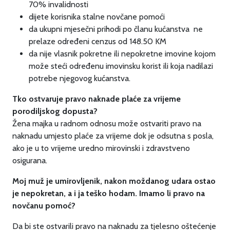
70% invalidnosti
dijete korisnika stalne novčane pomoći
da ukupni mjesečni prihodi po članu kućanstva ne
prelaze određeni cenzus od 148.50 KM
da nije vlasnik pokretne ili nepokretne imovine kojom
može steći određenu imovinsku korist ili koja nadilazi
potrebe njegovog kućanstva.
Tko ostvaruje pravo naknade plaće za vrijeme
porodiljskog dopusta?
Žena majka u radnom odnosu može ostvariti pravo na
naknadu umjesto plaće za vrijeme dok je odsutna s posla,
ako je u to vrijeme uredno mirovinski i zdravstveno
osigurana.
Moj muž je umirovljenik, nakon moždanog udara ostao
je nepokretan, a i ja teško hodam. Imamo li pravo na
novčanu pomoć?
Da bi ste ostvarili pravo na naknadu za tjelesno oštećenje