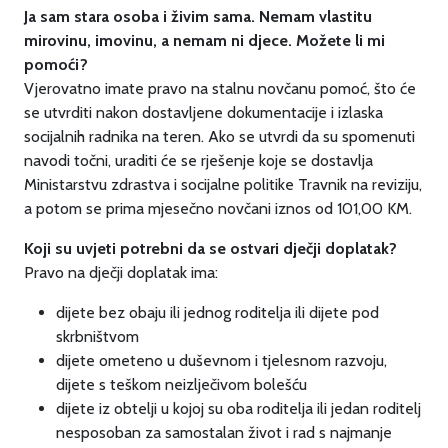
Ja sam stara osoba i živim sama. Nemam vlastitu
mirovinu, imovinu, a nemam ni djece. Možete li mi
pomoći?
Vjerovatno imate pravo na stalnu novčanu pomoć, što će
se utvrditi nakon dostavljene dokumentacije i izlaska
socijalnih radnika na teren. Ako se utvrdi da su spomenuti
navodi točni, uraditi će se rješenje koje se dostavlja
Ministarstvu zdrastva i socijalne politike Travnik na reviziju,
a potom se prima mjesečno novčani iznos od 101,00 KM.
Koji su uvjeti potrebni da se ostvari dječji doplatak?
Pravo na dječji doplatak ima:
dijete bez obaju ili jednog roditelja ili dijete pod
skrbništvom
dijete ometeno u duševnom i tjelesnom razvoju,
dijete s teškom neizlječivom bolešću
dijete iz obtelji u kojoj su oba roditelja ili jedan roditelj
nesposoban za samostalan život i rad s najmanje