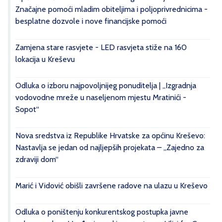
Značajne pomoći mladim obiteljima i poljoprivrednicima -
besplatne dozvole i nove financijske pomoći
Zamjena stare rasvjete - LED rasvjeta stiže na 160
lokacija u Kreševu
Odluka o izboru najpovoljnijeg ponuditelja | „Izgradnja
vodovodne mreže u naseljenom mjestu Mratinići -
Sopot“
Nova sredstva iz Republike Hrvatske za općinu Kreševo:
Nastavlja se jedan od najljepših projekata – „Zajedno za
zdraviji dom“
Marić i Vidović obišli završene radove na ulazu u Kreševo
Odluka o poništenju konkurentskog postupka javne