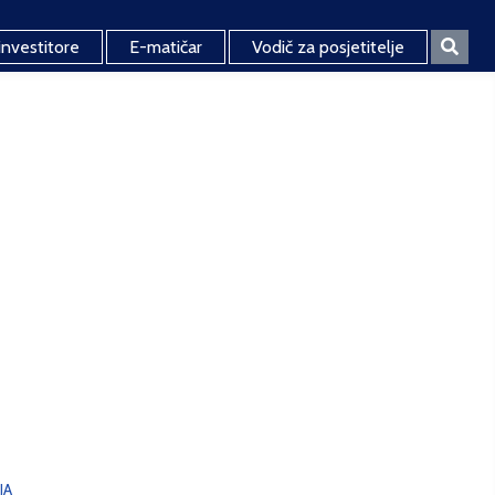
investitore
E-matičar
Vodič za posjetitelje
JA