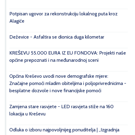
Potpisan ugovor za rekonstrukciju lokalnog puta kroz
Alagiće
Deževice - Asfaltira se dionica duga kilometar
KREŠEVU 55.000 EURA IZ EU FONDOVA: Projekti naše
općine prepoznati i na međunarodnoj sceni
Općina Kreševo uvodi nove demografske mjere:
Značajne pomoći mladim obiteljima i poljoprivrednicima -
besplatne dozvole i nove financijske pomoći
Zamjena stare rasvjete - LED rasvjeta stiže na 160
lokacija u Kreševu
Odluka o izboru najpovoljnijeg ponuditelja | „Izgradnja