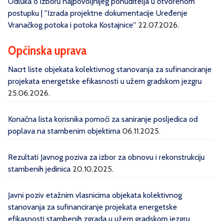
Odluka o izboru najpovoljnijeg ponuditelja u otvorenom
postupku | ''Izrada projektne dokumentacije Uređenje
Vranačkog potoka i potoka Kostajnice''
22.07.2026.
Općinska uprava
Nacrt liste objekata kolektivnog stanovanja za sufinanciranje
projekata energetske efikasnosti u užem gradskom jezgru
25.06.2026.
Konačna lista korisnika pomoći za saniranje posljedica od
poplava na stambenim objektima
06.11.2025.
Rezultati Javnog poziva za izbor za obnovu i rekonstrukciju
stambenih jedinica
20.10.2025.
Javni poziv etažnim vlasnicima objekata kolektivnog
stanovanja za sufinanciranje projekata energetske
efikasnosti stambenih zgrada u užem gradskom jezgru