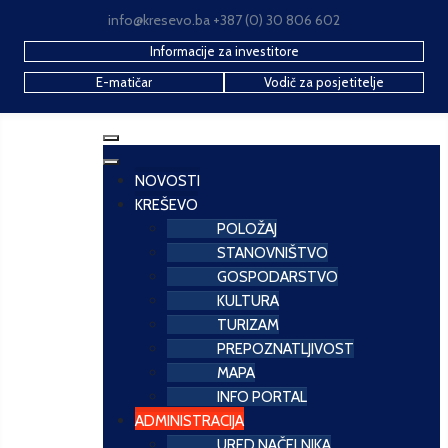
info@kresevo.ba +387 (0) 30 806 602
Informacije za investitore
E-matičar
Vodič za posjetitelje
NOVOSTI
KREŠEVO
POLOŽAJ
STANOVNIŠTVO
GOSPODARSTVO
KULTURA
TURIZAM
PREPOZNATLJIVOST
MAPA
INFO PORTAL
ADMINISTRACIJA
URED NAČELNIKA