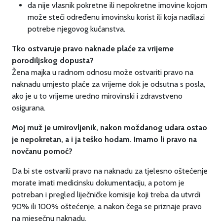
da nije vlasnik pokretne ili nepokretne imovine kojom
može steći određenu imovinsku korist ili koja nadilazi
potrebe njegovog kućanstva.
Tko ostvaruje pravo naknade plaće za vrijeme
porodiljskog dopusta?
Žena majka u radnom odnosu može ostvariti pravo na
naknadu umjesto plaće za vrijeme dok je odsutna s posla,
ako je u to vrijeme uredno mirovinski i zdravstveno
osigurana.
Moj muž je umirovljenik, nakon moždanog udara ostao
je nepokretan, a i ja teško hodam. Imamo li pravo na
novčanu pomoć?
Da bi ste ostvarili pravo na naknadu za tjelesno oštećenje
morate imati medicinsku dokumentaciju, a potom je
potreban i pregled liječničke komisije koji treba da utvrdi
90% ili 100% oštećenje, a nakon čega se priznaje pravo
na mjesečnu naknadu.