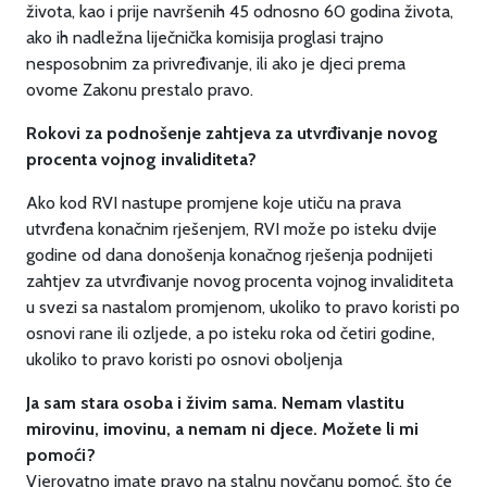
života, kao i prije navršenih 45 odnosno 60 godina života,
ako ih nadležna liječnička komisija proglasi trajno
nesposobnim za privređivanje, ili ako je djeci prema
ovome Zakonu prestalo pravo.
Rokovi za podnošenje zahtjeva za utvrđivanje novog
procenta vojnog invaliditeta?
Ako kod RVI nastupe promjene koje utiču na prava
utvrđena konačnim rješenjem, RVI može po isteku dvije
godine od dana donošenja konačnog rješenja podnijeti
zahtjev za utvrđivanje novog procenta vojnog invaliditeta
u svezi sa nastalom promjenom, ukoliko to pravo koristi po
osnovi rane ili ozljede, a po isteku roka od četiri godine,
ukoliko to pravo koristi po osnovi oboljenja
Ja sam stara osoba i živim sama. Nemam vlastitu
mirovinu, imovinu, a nemam ni djece. Možete li mi
pomoći?
Vjerovatno imate pravo na stalnu novčanu pomoć, što će