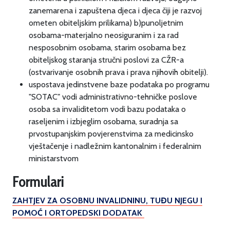
zanemarena i zapuštena djeca i djeca čiji je razvoj
ometen obiteljskim prilikama) b)punoljetnim
osobama-materjalno neosiguranim i za rad
nesposobnim osobama, starim osobama bez
obiteljskog staranja stručni poslovi za CŽR-a
(ostvarivanje osobnih prava i prava njihovih obitelji).
uspostava jedinstvene baze podataka po programu
"SOTAC" vodi administrativno-tehničke poslove
osoba sa invaliditetom vodi bazu podataka o
raseljenim i izbjeglim osobama, suradnja sa
prvostupanjskim povjerenstvima za medicinsko
vještačenje i nadležnim kantonalnim i federalnim
ministarstvom
Formulari
ZAHTJEV ZA OSOBNU INVALIDNINU, TUĐU NJEGU I
POMOĆ I ORTOPEDSKI DODATAK