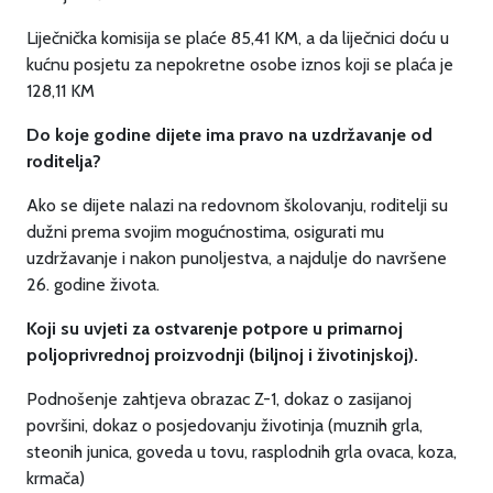
Liječnička komisija se plaće 85,41 KM, a da liječnici doću u
kućnu posjetu za nepokretne osobe iznos koji se plaća je
128,11 KM
Do koje godine dijete ima pravo na uzdržavanje od
roditelja?
Ako se dijete nalazi na redovnom školovanju, roditelji su
dužni prema svojim mogućnostima, osigurati mu
uzdržavanje i nakon punoljestva, a najdulje do navršene
26. godine života.
Koji su uvjeti za ostvarenje potpore u primarnoj
poljoprivrednoj proizvodnji (biljnoj i životinjskoj).
Podnošenje zahtjeva obrazac Z-1, dokaz o zasijanoj
površini, dokaz o posjedovanju životinja (muznih grla,
steonih junica, goveda u tovu, rasplodnih grla ovaca, koza,
krmača)