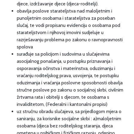
djece, izdržavanje djece (djeca-roditelji).
obavlja poslove starateljstva nad maloljetnim i
punoljetnim osobama i starateljstva za poseban
slučaj, te vodi propisanu evidenciju o osobama pod
starateljstvom i njihovoj imovini sudjeluje u
razrješavanju problema po zakonu o ravnopravnosti
spolova
surađuje sa policijom i sudovima u slučajevima
asocijalnog ponašanja, u postupku priznavanja i
osporavanja očinstva i materinstva, oduzimanju i
vraćanju roditeljskog prava, usvojenja, te postupku
oduzimanja i vraćanja poslovne sposobnosti obavlja
stručne poslove po zakonu o socijalnoj skrbi, civilnim
žrtvama rata i obitelji s djecom, te osobama s
invaliditetom, (Federalni i kantonalni propisi)
uz stručnu obradu slučajeva, sa prijedlogom mjera o
saniranju, za korisnike socijalne skrbi : a)maloljetnim
osobama (djeca bez roditeljskog staranja, djeca
ometena u psihičkom i fizičkom razvoju, odgojno