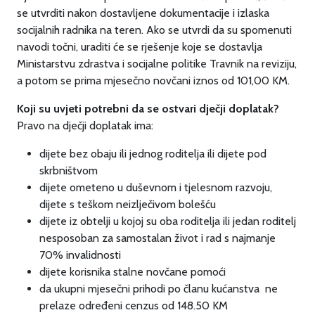
se utvrditi nakon dostavljene dokumentacije i izlaska
socijalnih radnika na teren. Ako se utvrdi da su spomenuti
navodi točni, uraditi će se rješenje koje se dostavlja
Ministarstvu zdrastva i socijalne politike Travnik na reviziju,
a potom se prima mjesečno novčani iznos od 101,00 KM.
Koji su uvjeti potrebni da se ostvari dječji doplatak?
Pravo na dječji doplatak ima:
dijete bez obaju ili jednog roditelja ili dijete pod
skrbništvom
dijete ometeno u duševnom i tjelesnom razvoju,
dijete s teškom neizlječivom bolešću
dijete iz obtelji u kojoj su oba roditelja ili jedan roditelj
nesposoban za samostalan život i rad s najmanje
70% invalidnosti
dijete korisnika stalne novčane pomoći
da ukupni mjesečni prihodi po članu kućanstva ne
prelaze određeni cenzus od 148.50 KM