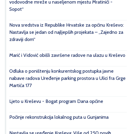
vodovodne mreže u naseljenom mjestu Mratinići -
Sopot“
Nova sredstva iz Republike Hrvatske za općinu Kreševo:
Nastavlja se jedan od najljepših projekata – „Zajedno za
zdraviji dom“
Marić i Vidović obišli završene radove na ulazu u Kreševo
Odluka o poništenju konkurentskog postupka javne
nabave radova Uređenje parking prostora u Ulici fra Grge
Martića 177
Ljeto u Kreševu - Bogat program Dana općine
Počinje rekonstrukcija lokalnog puta u Gunjanima
Nastavlja se uređenje Kreševa: Više od 250 novih