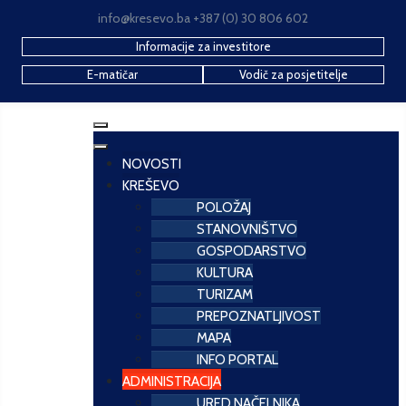
info@kresevo.ba +387 (0) 30 806 602
Informacije za investitore
E-matičar
Vodič za posjetitelje
NOVOSTI
KREŠEVO
POLOŽAJ
STANOVNIŠTVO
GOSPODARSTVO
KULTURA
TURIZAM
PREPOZNATLJIVOST
MAPA
INFO PORTAL
ADMINISTRACIJA
URED NAČELNIKA