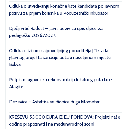
Odluka o utvrđivanju konačne liste kandidata po Javnom
pozivu za prijem korisnika u Poduzetnički inkubator
Dječji vrtić Radost – Javni poziv za upis djece za
pedagošku 2026./2027.
Odluka o izboru najpovoljnijeg ponuditelja | ''Izrada
glavnog projekta sanacije puta u naseljenom mjestu
Bukva''
Potpisan ugovor za rekonstrukciju lokalnog puta kroz
Alagiće
Deževice - Asfaltira se dionica duga kilometar
KREŠEVU 55.000 EURA IZ EU FONDOVA: Projekti naše
općine prepoznati i na međunarodnoj sceni