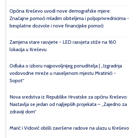
Općina Kreševo uvodi nove demografske mjere:
Značajne pomoći mladim obiteljima i poljoprivrednicima -
besplatne dozvole i nove financijske pomoći
Zamjena stare rasvjete - LED rasvjeta stiže na 160
lokacija u Kreševu
Odluka o izboru najpovoljnijeg ponuditelja | „Izgradnja
vodovodne mreže u naseljenom mjestu Mratinići -
Sopot“
Nova sredstva iz Republike Hrvatske za općinu Kreševo:
Nastavlja se jedan od najljepših projekata – „Zajedno za
zdraviji dom“
Marić i Vidović obišli završene radove na ulazu u Kreševo