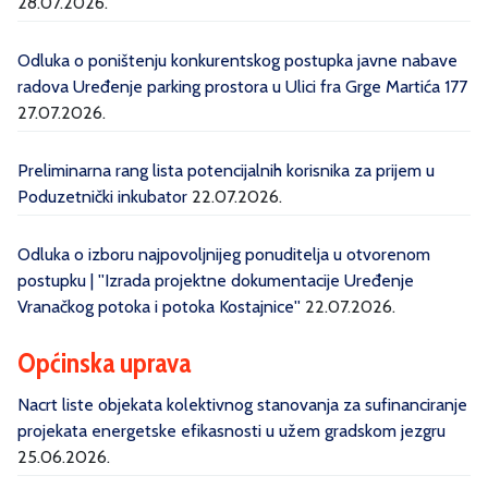
28.07.2026.
Odluka o poništenju konkurentskog postupka javne nabave
radova Uređenje parking prostora u Ulici fra Grge Martića 177
27.07.2026.
Preliminarna rang lista potencijalnih korisnika za prijem u
Poduzetnički inkubator
22.07.2026.
Odluka o izboru najpovoljnijeg ponuditelja u otvorenom
postupku | ''Izrada projektne dokumentacije Uređenje
Vranačkog potoka i potoka Kostajnice''
22.07.2026.
Općinska uprava
Nacrt liste objekata kolektivnog stanovanja za sufinanciranje
projekata energetske efikasnosti u užem gradskom jezgru
25.06.2026.