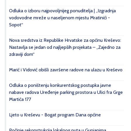
Odluka o izboru najpovoljnijeg ponuditelja | „Izgradnja
vodovodne mreže u naseljenom mjestu Mratinići -
Sopot“
Nova sredstva iz Republike Hrvatske za općinu Kreševo:
Nastavlja se jedan od najljepših projekata – „Zajedno za
zdraviji dom“
Marić i Vidović obišli završene radove na ulazu u Kreševo
Odluka o poništenju konkurentskog postupka javne
nabave radova Uređenje parking prostora u Ulici fra Grge
Martića 177
Ljeto u Kreševu - Bogat program Dana općine
Počinje rekonstrukcija lokalnog puta u Gunjanima