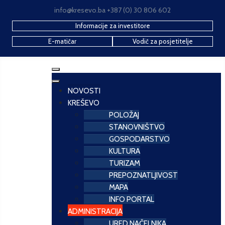
info@kresevo.ba +387 (0) 30 806 602
Informacije za investitore
E-matičar
Vodič za posjetitelje
NOVOSTI
KREŠEVO
POLOŽAJ
STANOVNIŠTVO
GOSPODARSTVO
KULTURA
TURIZAM
PREPOZNATLJIVOST
MAPA
INFO PORTAL
ADMINISTRACIJA
URED NAČELNIKA