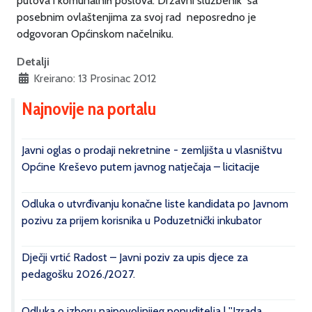
putova i komunalnih poslova.
Državni službenik sa
posebnim ovlaštenjima za svoj rad neposredno je
odgovoran Općinskom načelniku.
Detalji
Kreirano: 13 Prosinac 2012
Najnovije na portalu
Javni oglas o prodaji nekretnine - zemljišta u vlasništvu
Općine Kreševo putem javnog natječaja – licitacije
Odluka o utvrđivanju konačne liste kandidata po Javnom
pozivu za prijem korisnika u Poduzetnički inkubator
Dječji vrtić Radost – Javni poziv za upis djece za
pedagošku 2026./2027.
Odluka o izboru najpovoljnijeg ponuditelja | ''Izrada