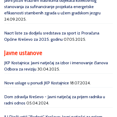
Javni poziv etažnim vlasnicima objekata kolektivnog
stanovanja za sufinanciranje projekata energetske
efikasnosti stambenih zgrada u užem gradskom jezgru
24.09.2025.
Nacrt liste za dodjelu sredstava za sport iz Proračuna
Općine Kreševo za 2025. godinu
07.05.2025.
Javne ustanove
JKP Kostajnica: Javni natječaj za izbor i imenovanje članova
Odbora za reviziju
30.04.2025.
Nove usluge u ponudi JKP Kostajnice
18.07.2024.
Dom zdravlja Kreševo - Javni natječaj za prijem radnika u
radni odnos
05.04.2024.
JU Dječji vrtić ''Radost'' Kreševo: Javni natječaj za prijem