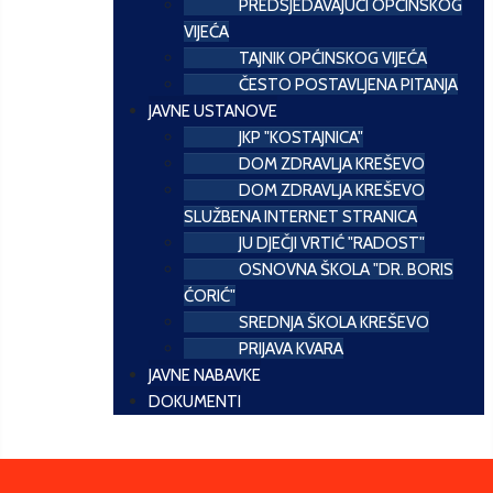
PREDSJEDAVAJUĆI OPĆINSKOG
VIJEĆA
TAJNIK OPĆINSKOG VIJEĆA
ČESTO POSTAVLJENA PITANJA
JAVNE USTANOVE
JKP "KOSTAJNICA"
DOM ZDRAVLJA KREŠEVO
DOM ZDRAVLJA KREŠEVO
SLUŽBENA INTERNET STRANICA
JU DJEČJI VRTIĆ "RADOST"
OSNOVNA ŠKOLA "DR. BORIS
ĆORIĆ"
SREDNJA ŠKOLA KREŠEVO
PRIJAVA KVARA
JAVNE NABAVKE
DOKUMENTI