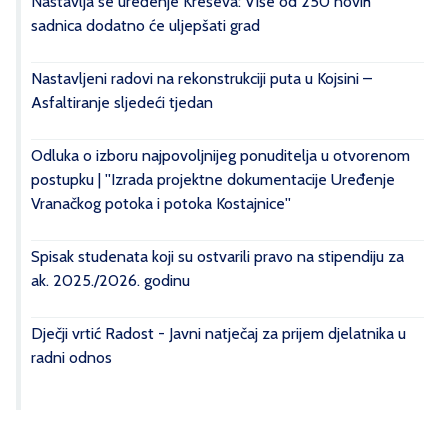
Nastavlja se uređenje Kreševa: Više od 250 novih
sadnica dodatno će uljepšati grad
Nastavljeni radovi na rekonstrukciji puta u Kojsini –
Asfaltiranje sljedeći tjedan
Odluka o izboru najpovoljnijeg ponuditelja u otvorenom
postupku | ''Izrada projektne dokumentacije Uređenje
Vranačkog potoka i potoka Kostajnice''
Spisak studenata koji su ostvarili pravo na stipendiju za
ak. 2025./2026. godinu
Dječji vrtić Radost - Javni natječaj za prijem djelatnika u
radni odnos