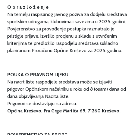
O b r a z l o ž e nj e
Na temelju raspisanog Javnog poziva za dodjelu sredstava
sportskim udrugama, klubovima i savezima u 2025. godini,
Povjerenstvo za provođenje postupka razmatralo je
pristigle prijave, izvršilo procjenu u skladu s utvrđenim
kriterijima te predložilo raspodjelu sredstava sukladno
planiranom Proračunu Općine Kreševo za 2025. godinu.
POUKA O PRAVNOM LIJEKU:
Na nacrt liste raspodjele sredstava može se izjaviti
prigovor Općinskom načelniku u roku od 8 (osam) dana od
dana objavljivanja Nacrta liste.
Prigovori se dostavljaju na adresu:
Općina Kreševo, Fra Grge Martića 69, 71260 Kreševo.
POVJERENSTVO ZA SPORT