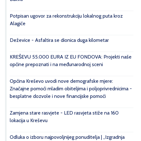
Potpisan ugovor za rekonstrukciju lokalnog puta kroz
Alagiće
Deževice - Asfaltira se dionica duga kilometar
KREŠEVU 55.000 EURA IZ EU FONDOVA: Projekti naše
općine prepoznati i na međunarodnoj sceni
Općina Kreševo uvodi nove demografske mjere:
Značajne pomoći mladim obiteljima i poljoprivrednicima -
besplatne dozvole i nove financijske pomoći
Zamjena stare rasvjete - LED rasvjeta stiže na 160
lokacija u Kreševu
Odluka o izboru najpovoljnijeg ponuditelja | „Izgradnja