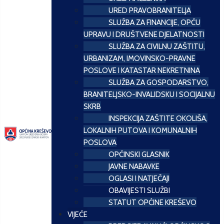
URED PRAVOBRANITELJA
SLUŽBA ZA FINANCIJE, OPĆU
UPRAVU I DRUŠTVENE DJELATNOSTI
SLUŽBA ZA CIVILNU ZAŠTITU,
URBANIZAM, IMOVINSKO-PRAVNE
POSLOVE I KATASTAR NEKRETNINA
SLUŽBA ZA GOSPODARSTVO,
BRANITELJSKO-INVALIDSKU I SOCIJALNU
SKRB
INSPEKCIJA ZAŠTITE OKOLIŠA,
LOKALNIH PUTOVA I KOMUNALNIH
POSLOVA
OPĆINSKI GLASNIK
JAVNE NABAVKE
OGLASI I NATJEČAJI
OBAVIJESTI SLUŽBI
STATUT OPĆINE KREŠEVO
VIJEĆE