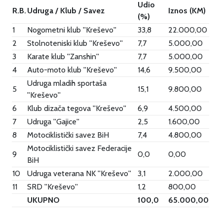
Udio
R.B.
Udruga / Klub / Savez
Iznos (KM)
(%)
1
Nogometni klub ''Kreševo''
33,8
22.000,00
2
Stolnoteniski klub ''Kreševo''
7,7
5.000,00
3
Karate klub ''Zanshin''
7,7
5.000,00
4
Auto-moto klub ''Kreševo''
14,6
9.500,00
Udruga mladih sportaša
5
15,1
9.800,00
''Kreševo''
6
Klub dizača tegova ''Kreševo''
6,9
4.500,00
7
Udruga ''Gajice''
2,5
1.600,00
8
Motociklistički savez BiH
7,4
4.800,00
Motociklistički savez Federacije
9
0,0
0,00
BiH
10
Udruga veterana NK ''Kreševo''
3,1
2.000,00
11
SRD ''Kreševo''
1,2
800,00
UKUPNO
100,0
65.000,00