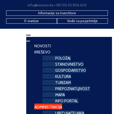
info@kresevo.ba +387 (0) 30 806 602
Informacije za investitore
E-matičar
Vodič za posjetitelje
NOVOSTI
KREŠEVO
POLOŽAJ
STANOVNIŠTVO
GOSPODARSTVO
KULTURA
TURIZAM
PREPOZNATLJIVOST
MAPA
INFO PORTAL
ADMINISTRACIJA
URED NAČELNIKA