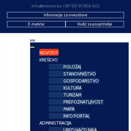
info@kresevo.ba +387 (0) 30 806 602
Informacije za investitore
E-matičar
Vodič za posjetitelje
NOVOSTI
KREŠEVO
POLOŽAJ
STANOVNIŠTVO
GOSPODARSTVO
KULTURA
TURIZAM
PREPOZNATLJIVOST
MAPA
INFO PORTAL
ADMINISTRACIJA
URED NAČELNIKA