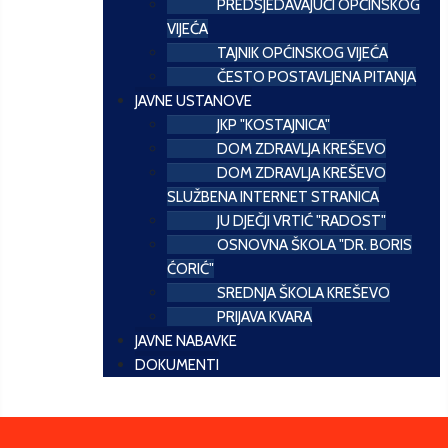
PREDSJEDAVAJUĆI OPĆINSKOG
VIJEĆA
TAJNIK OPĆINSKOG VIJEĆA
ČESTO POSTAVLJENA PITANJA
JAVNE USTANOVE
JKP "KOSTAJNICA"
DOM ZDRAVLJA KREŠEVO
DOM ZDRAVLJA KREŠEVO
SLUŽBENA INTERNET STRANICA
JU DJEČJI VRTIĆ "RADOST"
OSNOVNA ŠKOLA "DR. BORIS
ĆORIĆ"
SREDNJA ŠKOLA KREŠEVO
PRIJAVA KVARA
JAVNE NABAVKE
DOKUMENTI