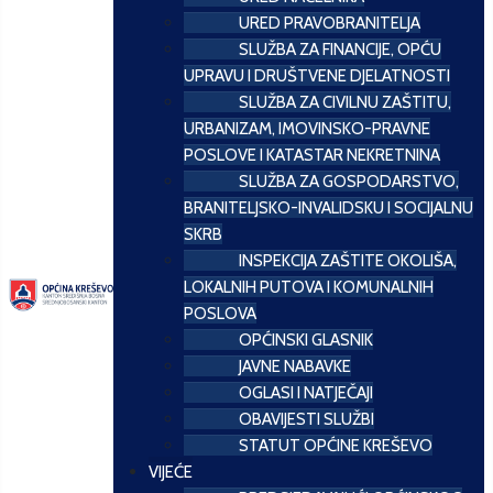
URED PRAVOBRANITELJA
SLUŽBA ZA FINANCIJE, OPĆU
UPRAVU I DRUŠTVENE DJELATNOSTI
SLUŽBA ZA CIVILNU ZAŠTITU,
URBANIZAM, IMOVINSKO-PRAVNE
POSLOVE I KATASTAR NEKRETNINA
SLUŽBA ZA GOSPODARSTVO,
BRANITELJSKO-INVALIDSKU I SOCIJALNU
SKRB
INSPEKCIJA ZAŠTITE OKOLIŠA,
LOKALNIH PUTOVA I KOMUNALNIH
POSLOVA
OPĆINSKI GLASNIK
JAVNE NABAVKE
OGLASI I NATJEČAJI
OBAVIJESTI SLUŽBI
STATUT OPĆINE KREŠEVO
VIJEĆE