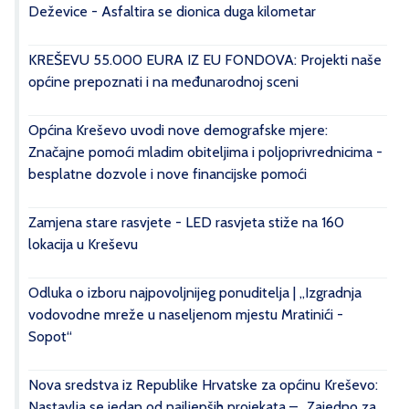
Deževice - Asfaltira se dionica duga kilometar
KREŠEVU 55.000 EURA IZ EU FONDOVA: Projekti naše
općine prepoznati i na međunarodnoj sceni
Općina Kreševo uvodi nove demografske mjere:
Značajne pomoći mladim obiteljima i poljoprivrednicima -
besplatne dozvole i nove financijske pomoći
Zamjena stare rasvjete - LED rasvjeta stiže na 160
lokacija u Kreševu
Odluka o izboru najpovoljnijeg ponuditelja | „Izgradnja
vodovodne mreže u naseljenom mjestu Mratinići -
Sopot“
Nova sredstva iz Republike Hrvatske za općinu Kreševo:
Nastavlja se jedan od najljepših projekata – „Zajedno za