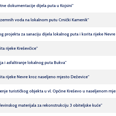
tne dokumentacije dijela puta u Kojsini''
odzemnih voda na lokalnom putu Crnićki Kamenik''
og projekta za sanaciju dijela lokalnog puta i korita rijeke Nevr
ta rijeke Kreševčice''
a i asfaltiranje lokalnog puta Bukva''
ita rijeke Nevre kroz naseljeno mjesto Deževice''
enje turističkog objekta u vl. Općine Kreševo u naseljenom mjes
vinskog materijala za rekonstrukciju 3 obiteljske kuće''