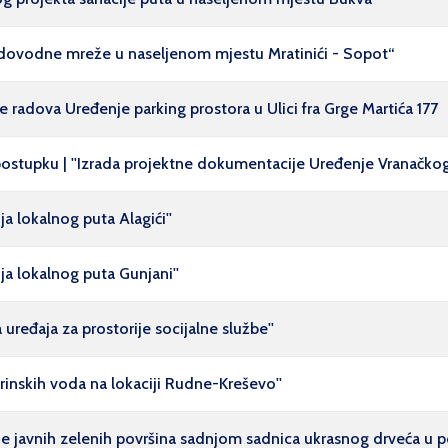
vodovodne mreže u naseljenom mjestu Mratinići - Sopot“
radova Uređenje parking prostora u Ulici fra Grge Martića 177
ostupku | ''Izrada projektne dokumentacije Uređenje Vranačkog 
a lokalnog puta Alagići''
ja lokalnog puta Gunjani''
uređaja za prostorije socijalne službe''
rinskih voda na lokaciji Rudne-Kreševo''
nje javnih zelenih površina sadnjom sadnica ukrasnog drveća u 