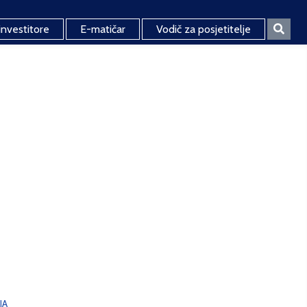
investitore
E-matičar
Vodič za posjetitelje
JA