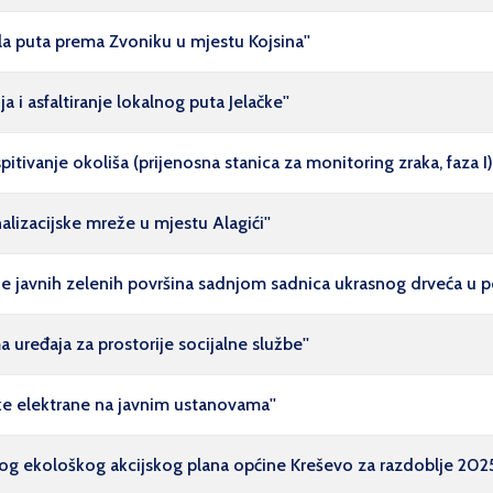
ela puta prema Zvoniku u mjestu Kojsina''
 i asfaltiranje lokalnog puta Jelačke''
itivanje okoliša (prijenosna stanica za monitoring zraka, faza I)'
alizacijske mreže u mjestu Alagići''
nje javnih zelenih površina sadnjom sadnica ukrasnog drveća u 
uređaja za prostorije socijalne službe''
ke elektrane na javnim ustanovama''
nog ekološkog akcijskog plana općine Kreševo za razdoblje 2025.