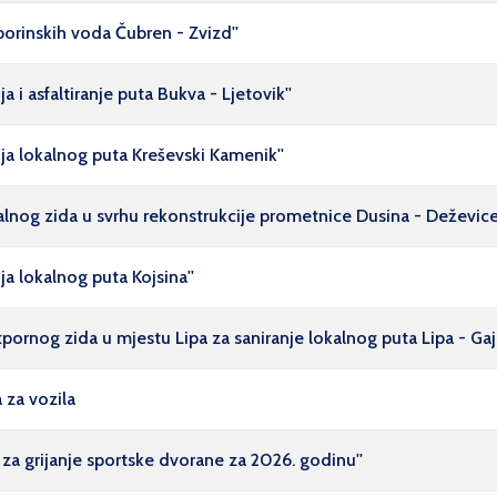
borinskih voda Čubren - Zvizd''
 i asfaltiranje puta Bukva - Ljetovik''
ija lokalnog puta Kreševski Kamenik''
balnog zida u svrhu rekonstrukcije prometnice Dusina - Deževice
ja lokalnog puta Kojsina''
tpornog zida u mjestu Lipa za saniranje lokalnog puta Lipa - Gaji
 za vozila
 za grijanje sportske dvorane za 2026. godinu''