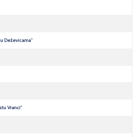
e u Deževicama''
tu Vranci''