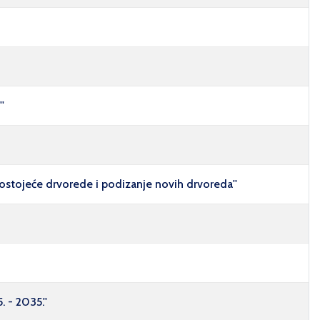
'
postojeće drvorede i podizanje novih drvoreda''
 - 2035.''