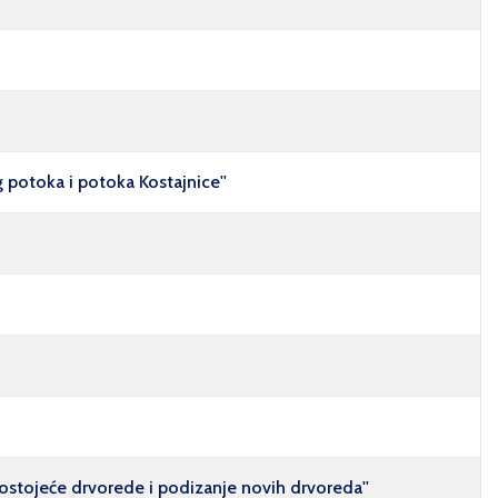
potoka i potoka Kostajnice''
postojeće drvorede i podizanje novih drvoreda''