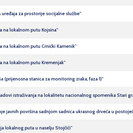
uređaja za prostorije socijalne službe''
da na lokalnom putu Kojsina''
da na lokalnom putu Crnićki Kamenik''
ida na lokalnom putu Kremenjak''
a (prijenosna stanica za monitoring zraka, faza 1)''
adovi istraživanja na lokalitetu nacionalnog spomenika Stari gr
nje javnih površina sadnjom sadnica ukrasnog drveća u postojeć
a lokalnog puta u naselju Stojčići''