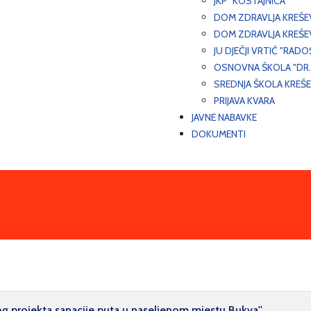
JKP "KOSTAJNICA"
DOM ZDRAVLJA KREŠ
DOM ZDRAVLJA KREŠE
JU DJEČJI VRTIĆ "RADO
OSNOVNA ŠKOLA "DR.
SREDNJA ŠKOLA KREŠ
PRIJAVA KVARA
JAVNE NABAVKE
DOKUMENTI
nog projekta sanacije puta u naseljenom mjestu Bukva''