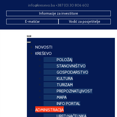
info@kresevo.ba +387 (0) 30 806 602
Informacije za investitore
E-matičar
Vodič za posjetitelje
NOVOSTI
KREŠEVO
POLOŽAJ
STANOVNIŠTVO
GOSPODARSTVO
KULTURA
TURIZAM
PREPOZNATLJIVOST
MAPA
INFO PORTAL
ADMINISTRACIJA
URED NAČELNIKA