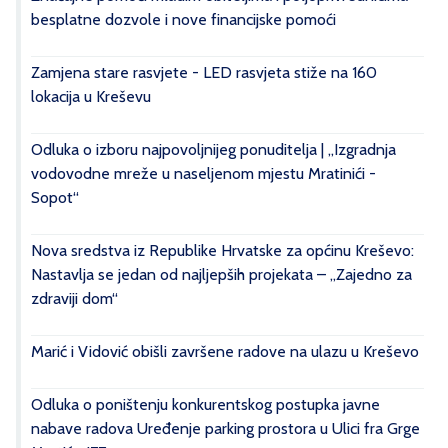
besplatne dozvole i nove financijske pomoći
Zamjena stare rasvjete - LED rasvjeta stiže na 160
lokacija u Kreševu
Odluka o izboru najpovoljnijeg ponuditelja | „Izgradnja
vodovodne mreže u naseljenom mjestu Mratinići -
Sopot“
Nova sredstva iz Republike Hrvatske za općinu Kreševo:
Nastavlja se jedan od najljepših projekata – „Zajedno za
zdraviji dom“
Marić i Vidović obišli završene radove na ulazu u Kreševo
Odluka o poništenju konkurentskog postupka javne
nabave radova Uređenje parking prostora u Ulici fra Grge