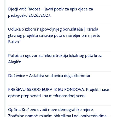
Dječji vrtić Radost – Javni poziv za upis djece za
pedagošku 2026./2027.
Odluka o izboru najpovoljnijeg ponuditelja | ''Izrada
glavnog projekta sanacije puta u naseljenom mjestu
Bukva''
Potpisan ugovor za rekonstrukciju lokalnog puta kroz
Alagiće
Deževice - Asfaltira se dionica duga kilometar
KREŠEVU 55.000 EURA IZ EU FONDOVA: Projekti naše
općine prepoznati i na međunarodnoj sceni
Općina Kreševo uvodi nove demografske mjere:
Značajne pomoći mladim obiteljima i poljoprivrednicima -