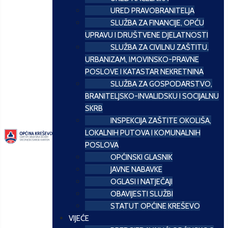
URED PRAVOBRANITELJA
SLUŽBA ZA FINANCIJE, OPĆU
UPRAVU I DRUŠTVENE DJELATNOSTI
SLUŽBA ZA CIVILNU ZAŠTITU,
URBANIZAM, IMOVINSKO-PRAVNE
POSLOVE I KATASTAR NEKRETNINA
SLUŽBA ZA GOSPODARSTVO,
BRANITELJSKO-INVALIDSKU I SOCIJALNU
SKRB
INSPEKCIJA ZAŠTITE OKOLIŠA,
LOKALNIH PUTOVA I KOMUNALNIH
POSLOVA
OPĆINSKI GLASNIK
JAVNE NABAVKE
OGLASI I NATJEČAJI
OBAVIJESTI SLUŽBI
STATUT OPĆINE KREŠEVO
VIJEĆE