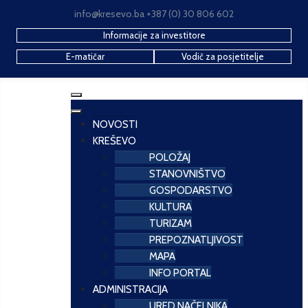
info@kresevo.ba +387 (0) 30 806 602
Informacije za investitore
E-matičar
Vodič za posjetitelje
NOVOSTI
KREŠEVO
POLOŽAJ
STANOVNIŠTVO
GOSPODARSTVO
KULTURA
TURIZAM
PREPOZNATLJIVOST
MAPA
INFO PORTAL
ADMINISTRACIJA
URED NAČELNIKA