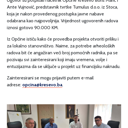
Ugovor su potpisali načelnik Općine Kreševo Boris Marić i
Ante Vujnović, predstavnik tvrtke Tumulus d.o.o. iz Stoca,
koja je nakon provedenog postupka javne nabave
odabrana kao najpovoljnija. Vrijednost ugovorenih radova
iznosi gotovo 90.000 KM.
Iz Općine ističu kako će provedba projekta otvoriti priliku i
za lokalno stanovništvo. Naime, za potrebe arheoloških
radova bit će angažiran veći broj pomoćnih radnika, pa se
pozivaju svi zainteresirani koji imaju vremena, volje i
entuzijazma da se uključe u projekt uz financijsku naknadu.
Zainteresirani se mogu prijaviti putem e-mail
adrese:
opcina@kresevo.ba
.