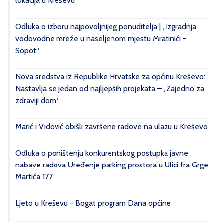
lokacija u Kreševu
Odluka o izboru najpovoljnijeg ponuditelja | „Izgradnja
vodovodne mreže u naseljenom mjestu Mratinići -
Sopot“
Nova sredstva iz Republike Hrvatske za općinu Kreševo:
Nastavlja se jedan od najljepših projekata – „Zajedno za
zdraviji dom“
Marić i Vidović obišli završene radove na ulazu u Kreševo
Odluka o poništenju konkurentskog postupka javne
nabave radova Uređenje parking prostora u Ulici fra Grge
Martića 177
Ljeto u Kreševu - Bogat program Dana općine