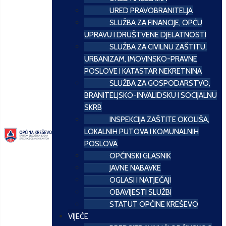
URED PRAVOBRANITELJA
SLUŽBA ZA FINANCIJE, OPĆU
UPRAVU I DRUŠTVENE DJELATNOSTI
SLUŽBA ZA CIVILNU ZAŠTITU,
URBANIZAM, IMOVINSKO-PRAVNE
POSLOVE I KATASTAR NEKRETNINA
SLUŽBA ZA GOSPODARSTVO,
BRANITELJSKO-INVALIDSKU I SOCIJALNU
SKRB
INSPEKCIJA ZAŠTITE OKOLIŠA,
LOKALNIH PUTOVA I KOMUNALNIH
POSLOVA
OPĆINSKI GLASNIK
JAVNE NABAVKE
OGLASI I NATJEČAJI
OBAVIJESTI SLUŽBI
STATUT OPĆINE KREŠEVO
VIJEĆE