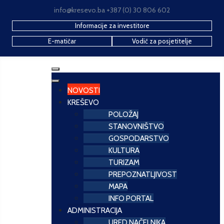
info@kresevo.ba +387 (0) 30 806 602
Informacije za investitore
E-matičar
Vodič za posjetitelje
NOVOSTI
KREŠEVO
POLOŽAJ
STANOVNIŠTVO
GOSPODARSTVO
KULTURA
TURIZAM
PREPOZNATLJIVOST
MAPA
INFO PORTAL
ADMINISTRACIJA
URED NAČELNIKA