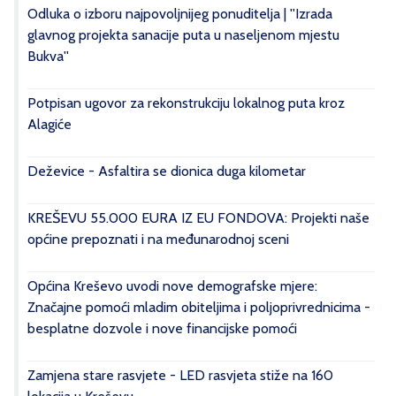
Odluka o izboru najpovoljnijeg ponuditelja | ''Izrada
glavnog projekta sanacije puta u naseljenom mjestu
Bukva''
Potpisan ugovor za rekonstrukciju lokalnog puta kroz
Alagiće
Deževice - Asfaltira se dionica duga kilometar
KREŠEVU 55.000 EURA IZ EU FONDOVA: Projekti naše
općine prepoznati i na međunarodnoj sceni
Općina Kreševo uvodi nove demografske mjere:
Značajne pomoći mladim obiteljima i poljoprivrednicima -
besplatne dozvole i nove financijske pomoći
Zamjena stare rasvjete - LED rasvjeta stiže na 160