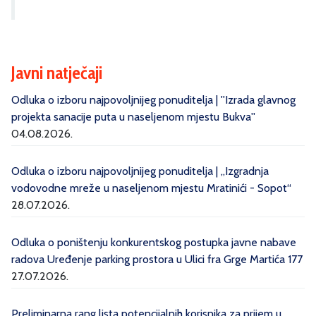
Javni natječaji
Odluka o izboru najpovoljnijeg ponuditelja | ''Izrada glavnog
projekta sanacije puta u naseljenom mjestu Bukva''
04.08.2026.
Odluka o izboru najpovoljnijeg ponuditelja | „Izgradnja
vodovodne mreže u naseljenom mjestu Mratinići - Sopot“
28.07.2026.
Odluka o poništenju konkurentskog postupka javne nabave
radova Uređenje parking prostora u Ulici fra Grge Martića 177
27.07.2026.
Preliminarna rang lista potencijalnih korisnika za prijem u