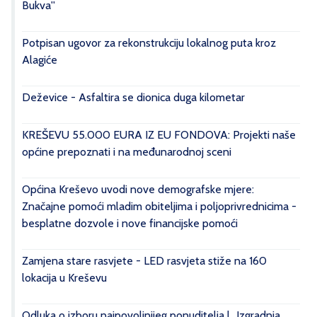
Bukva''
Potpisan ugovor za rekonstrukciju lokalnog puta kroz
Alagiće
Deževice - Asfaltira se dionica duga kilometar
KREŠEVU 55.000 EURA IZ EU FONDOVA: Projekti naše
općine prepoznati i na međunarodnoj sceni
Općina Kreševo uvodi nove demografske mjere:
Značajne pomoći mladim obiteljima i poljoprivrednicima -
besplatne dozvole i nove financijske pomoći
Zamjena stare rasvjete - LED rasvjeta stiže na 160
lokacija u Kreševu
Odluka o izboru najpovoljnijeg ponuditelja | „Izgradnja