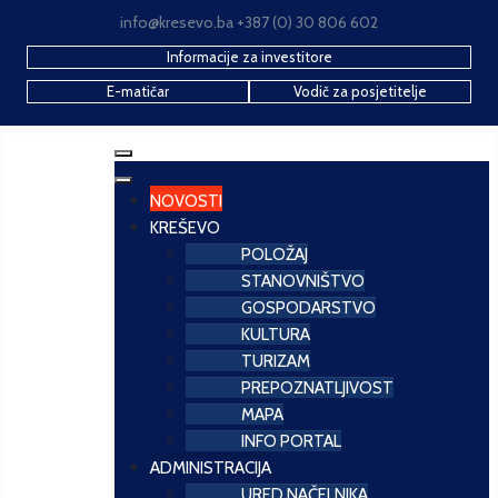
info@kresevo.ba +387 (0) 30 806 602
Informacije za investitore
E-matičar
Vodič za posjetitelje
NOVOSTI
KREŠEVO
POLOŽAJ
STANOVNIŠTVO
GOSPODARSTVO
KULTURA
TURIZAM
PREPOZNATLJIVOST
MAPA
INFO PORTAL
ADMINISTRACIJA
URED NAČELNIKA