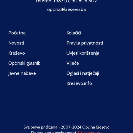
telefon: +387 (0) 30 806 602
opcina@kresevo.ba
Početna
Kolačići
Novosti
Pravila privatnosti
Kreševo
Uvjeti korištenja
Općinski glasnik
Vijeće
Javne nabave
Oglasi i natječaji
Kresevo.info
Sva prava pridržana - 2007-2024 Općina Kreševo
Design and development
SIK computers