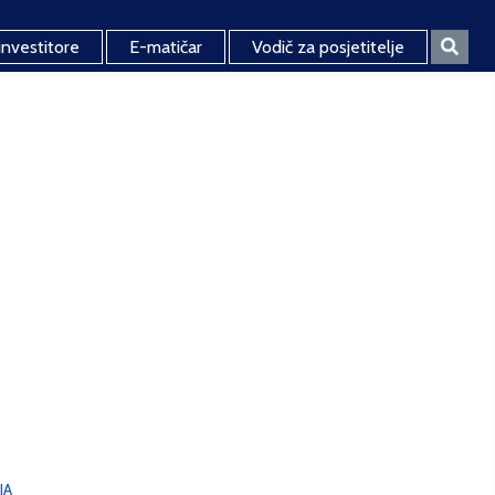
investitore
E-matičar
Vodič za posjetitelje
JA