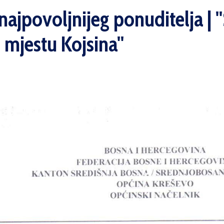
ajpovoljnijeg ponuditelja | ''
mjestu Kojsina''