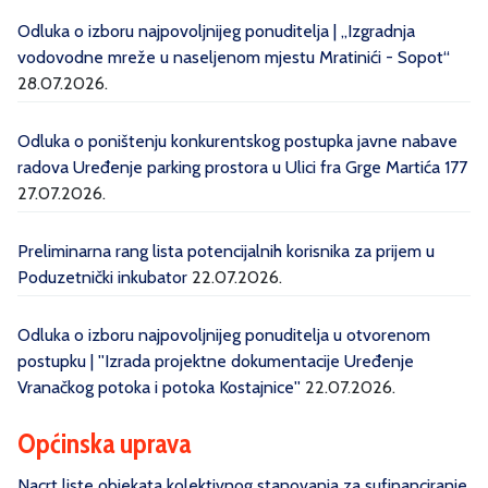
Odluka o izboru najpovoljnijeg ponuditelja | „Izgradnja
vodovodne mreže u naseljenom mjestu Mratinići - Sopot“
28.07.2026.
Odluka o poništenju konkurentskog postupka javne nabave
radova Uređenje parking prostora u Ulici fra Grge Martića 177
27.07.2026.
Preliminarna rang lista potencijalnih korisnika za prijem u
Poduzetnički inkubator
22.07.2026.
Odluka o izboru najpovoljnijeg ponuditelja u otvorenom
postupku | ''Izrada projektne dokumentacije Uređenje
Vranačkog potoka i potoka Kostajnice''
22.07.2026.
Općinska uprava
Nacrt liste objekata kolektivnog stanovanja za sufinanciranje