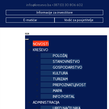
info@kresevo.ba +387 (0) 30 806 602
Informacije za investitore
E-matičar
Vodič za posjetitelje
NOVOSTI
KREŠEVO
POLOŽAJ
STANOVNIŠTVO
GOSPODARSTVO
KULTURA
TURIZAM
PREPOZNATLJIVOST
MAPA
INFO PORTAL
ADMINISTRACIJA
URED NAČELNIKA