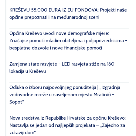
KREŠEVU 55.000 EURA IZ EU FONDOVA: Projekti naše
općine prepoznati i na međunarodnoj sceni
Općina Kreševo uvodi nove demografske mjere:
Značajne pomoći mladim obiteljima i poljoprivrednicima -
besplatne dozvole i nove financijske pomoći
Zamjena stare rasvjete - LED rasvjeta stiže na 160
lokacija u Kreševu
Odluka o izboru najpovoljnijeg ponuditelja | „Izgradnja
vodovodne mreže u naseljenom mjestu Mratinići -
Sopot“
Nova sredstva iz Republike Hrvatske za općinu Kreševo:
Nastavlja se jedan od najljepših projekata – „Zajedno za
zdraviji dom“