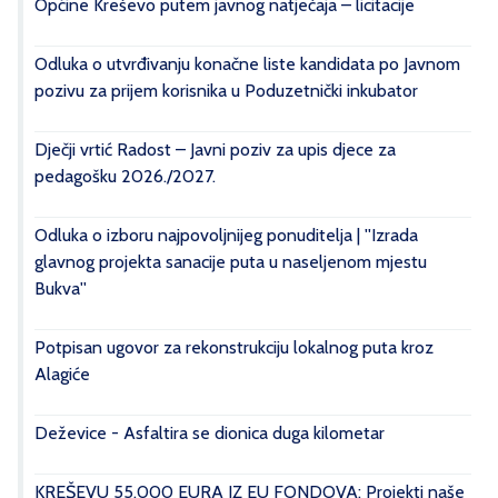
Općine Kreševo putem javnog natječaja – licitacije
Odluka o utvrđivanju konačne liste kandidata po Javnom
pozivu za prijem korisnika u Poduzetnički inkubator
Dječji vrtić Radost – Javni poziv za upis djece za
pedagošku 2026./2027.
Odluka o izboru najpovoljnijeg ponuditelja | ''Izrada
glavnog projekta sanacije puta u naseljenom mjestu
Bukva''
Potpisan ugovor za rekonstrukciju lokalnog puta kroz
Alagiće
Deževice - Asfaltira se dionica duga kilometar
KREŠEVU 55.000 EURA IZ EU FONDOVA: Projekti naše