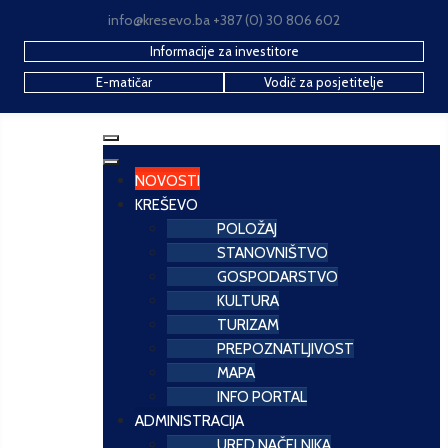
info@kresevo.ba +387 (0) 30 806 602
Informacije za investitore
E-matičar
Vodič za posjetitelje
NOVOSTI
KREŠEVO
POLOŽAJ
STANOVNIŠTVO
GOSPODARSTVO
KULTURA
TURIZAM
PREPOZNATLJIVOST
MAPA
INFO PORTAL
ADMINISTRACIJA
URED NAČELNIKA