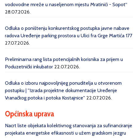
vodovodne mreže u naseljenom mjestu Mratinići - Sopot“
28.07.2026.
Odluka o poništenju konkurentskog postupka javne nabave
radova Uređenje parking prostora u Ulici fra Grge Martića 177
27.07.2026.
Preliminarna rang lista potencijalnih korisnika za prijem u
Poduzetnički inkubator
22.07.2026.
Odluka o izboru najpovoljnijeg ponuditelja u otvorenom
postupku | ''Izrada projektne dokumentacije Uređenje
Vranačkog potoka i potoka Kostajnice''
22.07.2026.
Općinska uprava
Nacrt liste objekata kolektivnog stanovanja za sufinanciranje
projekata energetske efikasnosti u užem gradskom jezgru