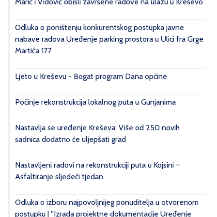
Marić i Vidović obišli završene radove na ulazu u Kreševo
Odluka o poništenju konkurentskog postupka javne
nabave radova Uređenje parking prostora u Ulici fra Grge
Martića 177
Ljeto u Kreševu - Bogat program Dana općine
Počinje rekonstrukcija lokalnog puta u Gunjanima
Nastavlja se uređenje Kreševa: Više od 250 novih
sadnica dodatno će uljepšati grad
Nastavljeni radovi na rekonstrukciji puta u Kojsini –
Asfaltiranje sljedeći tjedan
Odluka o izboru najpovoljnijeg ponuditelja u otvorenom
postupku | ''Izrada projektne dokumentacije Uređenje