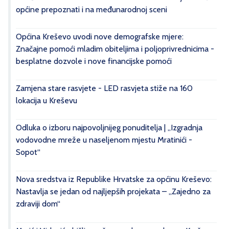
općine prepoznati i na međunarodnoj sceni
Općina Kreševo uvodi nove demografske mjere:
Značajne pomoći mladim obiteljima i poljoprivrednicima -
besplatne dozvole i nove financijske pomoći
Zamjena stare rasvjete - LED rasvjeta stiže na 160
lokacija u Kreševu
Odluka o izboru najpovoljnijeg ponuditelja | „Izgradnja
vodovodne mreže u naseljenom mjestu Mratinići -
Sopot“
Nova sredstva iz Republike Hrvatske za općinu Kreševo:
Nastavlja se jedan od najljepših projekata – „Zajedno za
zdraviji dom“