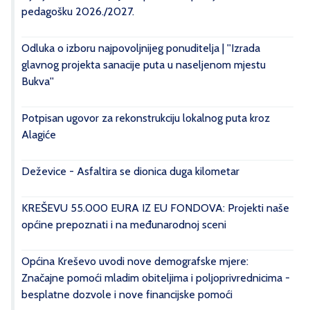
pedagošku 2026./2027.
Odluka o izboru najpovoljnijeg ponuditelja | ''Izrada
glavnog projekta sanacije puta u naseljenom mjestu
Bukva''
Potpisan ugovor za rekonstrukciju lokalnog puta kroz
Alagiće
Deževice - Asfaltira se dionica duga kilometar
KREŠEVU 55.000 EURA IZ EU FONDOVA: Projekti naše
općine prepoznati i na međunarodnoj sceni
Općina Kreševo uvodi nove demografske mjere:
Značajne pomoći mladim obiteljima i poljoprivrednicima -
besplatne dozvole i nove financijske pomoći