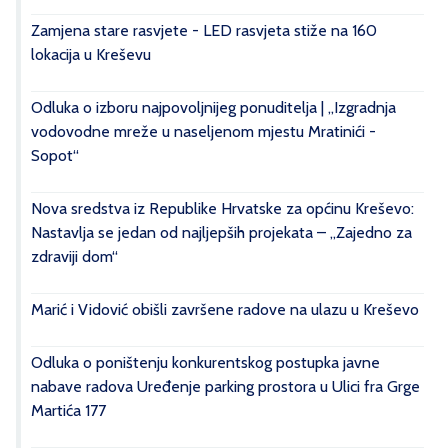
Zamjena stare rasvjete - LED rasvjeta stiže na 160
lokacija u Kreševu
Odluka o izboru najpovoljnijeg ponuditelja | „Izgradnja
vodovodne mreže u naseljenom mjestu Mratinići -
Sopot“
Nova sredstva iz Republike Hrvatske za općinu Kreševo:
Nastavlja se jedan od najljepših projekata – „Zajedno za
zdraviji dom“
Marić i Vidović obišli završene radove na ulazu u Kreševo
Odluka o poništenju konkurentskog postupka javne
nabave radova Uređenje parking prostora u Ulici fra Grge
Martića 177