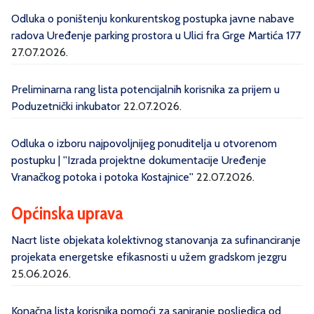
Odluka o poništenju konkurentskog postupka javne nabave
radova Uređenje parking prostora u Ulici fra Grge Martića 177
27.07.2026.
Preliminarna rang lista potencijalnih korisnika za prijem u
Poduzetnički inkubator
22.07.2026.
Odluka o izboru najpovoljnijeg ponuditelja u otvorenom
postupku | ''Izrada projektne dokumentacije Uređenje
Vranačkog potoka i potoka Kostajnice''
22.07.2026.
Općinska uprava
Nacrt liste objekata kolektivnog stanovanja za sufinanciranje
projekata energetske efikasnosti u užem gradskom jezgru
25.06.2026.
Konačna lista korisnika pomoći za saniranje posljedica od