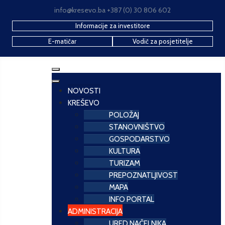
info@kresevo.ba +387 (0) 30 806 602
Informacije za investitore
E-matičar
Vodič za posjetitelje
NOVOSTI
KREŠEVO
POLOŽAJ
STANOVNIŠTVO
GOSPODARSTVO
KULTURA
TURIZAM
PREPOZNATLJIVOST
MAPA
INFO PORTAL
ADMINISTRACIJA
URED NAČELNIKA