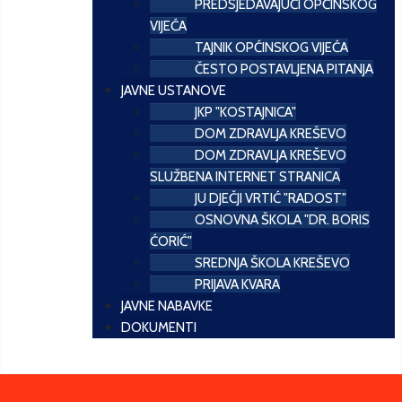
PREDSJEDAVAJUĆI OPĆINSKOG
VIJEĆA
TAJNIK OPĆINSKOG VIJEĆA
ČESTO POSTAVLJENA PITANJA
JAVNE USTANOVE
JKP "KOSTAJNICA"
DOM ZDRAVLJA KREŠEVO
DOM ZDRAVLJA KREŠEVO
SLUŽBENA INTERNET STRANICA
JU DJEČJI VRTIĆ "RADOST"
OSNOVNA ŠKOLA "DR. BORIS
ĆORIĆ"
SREDNJA ŠKOLA KREŠEVO
PRIJAVA KVARA
JAVNE NABAVKE
DOKUMENTI