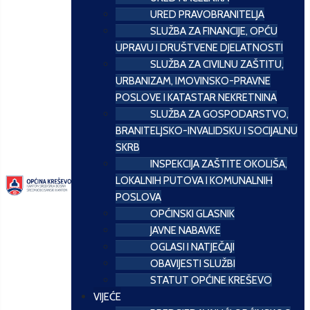
URED PRAVOBRANITELJA
SLUŽBA ZA FINANCIJE, OPĆU
UPRAVU I DRUŠTVENE DJELATNOSTI
SLUŽBA ZA CIVILNU ZAŠTITU,
URBANIZAM, IMOVINSKO-PRAVNE
POSLOVE I KATASTAR NEKRETNINA
SLUŽBA ZA GOSPODARSTVO,
BRANITELJSKO-INVALIDSKU I SOCIJALNU
SKRB
INSPEKCIJA ZAŠTITE OKOLIŠA,
LOKALNIH PUTOVA I KOMUNALNIH
POSLOVA
OPĆINSKI GLASNIK
JAVNE NABAVKE
OGLASI I NATJEČAJI
OBAVIJESTI SLUŽBI
STATUT OPĆINE KREŠEVO
VIJEĆE