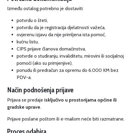
Između ostalog potrebno je dostaviti:
potvrdu o šteti,
potvrdu da je registracija djelatnosti važeća,
ovjerenu izjavu da nije primljena ista pomoć,
kućnu listu,
CIPS prijave članova domaćinstva,
potvrde o studiranju, invaliditetu, mirovini ili socijalnoj
pomoći (ako su primjenjive),
ponudu ili predračun za opremu do 6.000 KM bez
PDV-a.
Način podnošenja prijave
Prijava se predaje
isključivo u prostorijama općine ili
gradske uprave
.
Prijave poslane poštom ili e-mailom neće biti razmatrane.
Proces odabira