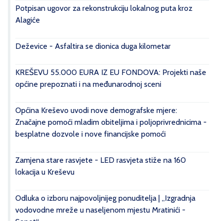
Potpisan ugovor za rekonstrukciju lokalnog puta kroz
Alagiće
Deževice - Asfaltira se dionica duga kilometar
KREŠEVU 55.000 EURA IZ EU FONDOVA: Projekti naše
općine prepoznati i na međunarodnoj sceni
Općina Kreševo uvodi nove demografske mjere:
Značajne pomoći mladim obiteljima i poljoprivrednicima -
besplatne dozvole i nove financijske pomoći
Zamjena stare rasvjete - LED rasvjeta stiže na 160
lokacija u Kreševu
Odluka o izboru najpovoljnijeg ponuditelja | „Izgradnja
vodovodne mreže u naseljenom mjestu Mratinići -