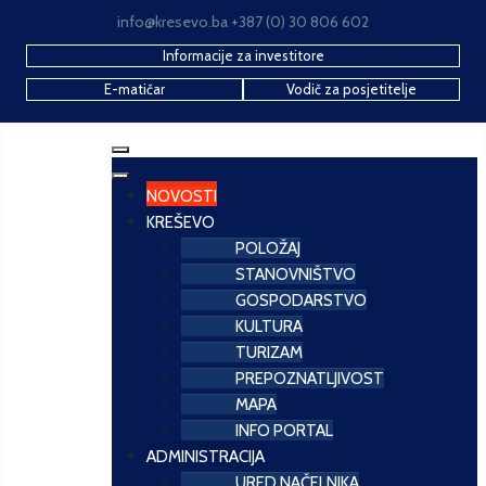
info@kresevo.ba +387 (0) 30 806 602
Informacije za investitore
E-matičar
Vodič za posjetitelje
NOVOSTI
KREŠEVO
POLOŽAJ
STANOVNIŠTVO
GOSPODARSTVO
KULTURA
TURIZAM
PREPOZNATLJIVOST
MAPA
INFO PORTAL
ADMINISTRACIJA
URED NAČELNIKA