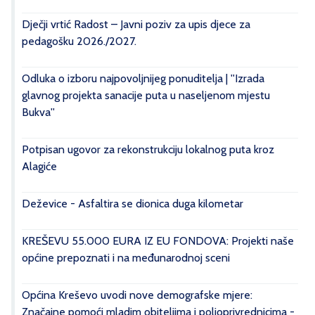
Dječji vrtić Radost – Javni poziv za upis djece za
pedagošku 2026./2027.
Odluka o izboru najpovoljnijeg ponuditelja | ''Izrada
glavnog projekta sanacije puta u naseljenom mjestu
Bukva''
Potpisan ugovor za rekonstrukciju lokalnog puta kroz
Alagiće
Deževice - Asfaltira se dionica duga kilometar
KREŠEVU 55.000 EURA IZ EU FONDOVA: Projekti naše
općine prepoznati i na međunarodnoj sceni
Općina Kreševo uvodi nove demografske mjere:
Značajne pomoći mladim obiteljima i poljoprivrednicima -