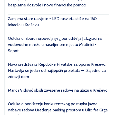
besplatne dozvole i nove financijske pomoći
Zamjena stare rasvjete - LED rasvjeta stiže na 160
lokacija u Kreševu
Odluka o izboru najpovoljnijeg ponuditelja | „Izgradnja
vodovodne mreže u naseljenom mjestu Mratinići -
Sopot“
Nova sredstva iz Republike Hrvatske za općinu Kreševo:
Nastavlja se jedan od najljepših projekata – „Zajedno za
zdraviji dom“
Marić i Vidović obišli završene radove na ulazu u Kreševo
Odluka o poništenju konkurentskog postupka javne
nabave radova Uređenje parking prostora u Ulici fra Grge