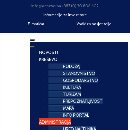
info@kresevo.ba +387 (0) 30 806 602
Informacije za investitore
E-matičar
Vodič za posjetitelje
NOVOSTI
KREŠEVO
POLOŽAJ
STANOVNIŠTVO
GOSPODARSTVO
KULTURA
TURIZAM
PREPOZNATLJIVOST
MAPA
INFO PORTAL
ADMINISTRACIJA
URED NAČELNIKA