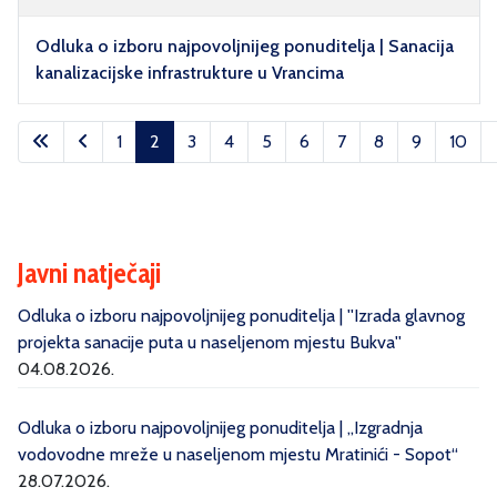
Odluka o izboru najpovoljnijeg ponuditelja | Sanacija
kanalizacijske infrastrukture u Vrancima
Članci
1
2
3
4
5
6
7
8
9
10
Stranica 2 od 10
Javni natječaji
Odluka o izboru najpovoljnijeg ponuditelja | ''Izrada glavnog
projekta sanacije puta u naseljenom mjestu Bukva''
04.08.2026.
Odluka o izboru najpovoljnijeg ponuditelja | „Izgradnja
vodovodne mreže u naseljenom mjestu Mratinići - Sopot“
28.07.2026.