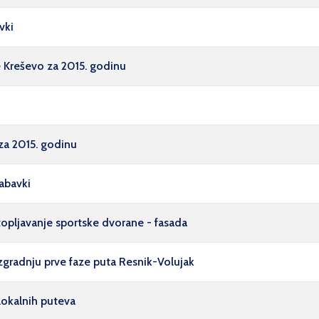
vki
 Kreševo za 2015. godinu
za 2015. godinu
abavki
topljavanje sportske dvorane - fasada
izgradnju prve faze puta Resnik-Volujak
lokalnih puteva