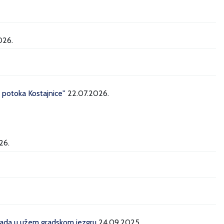
026.
potoka Kostajnice''
22.07.2026.
26.
grada u užem gradskom jezgru
24.09.2025.