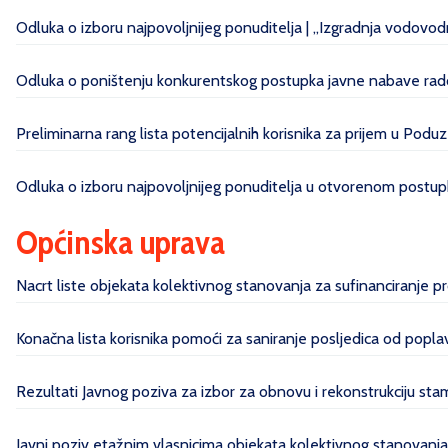
Odluka o izboru najpovoljnijeg ponuditelja | „Izgradnja vodovo
Odluka o poništenju konkurentskog postupka javne nabave radov
Preliminarna rang lista potencijalnih korisnika za prijem u Poduz
Odluka o izboru najpovoljnijeg ponuditelja u otvorenom postupk
Općinska uprava
Nacrt liste objekata kolektivnog stanovanja za sufinanciranje 
Konačna lista korisnika pomoći za saniranje posljedica od pop
Rezultati Javnog poziva za izbor za obnovu i rekonstrukciju sta
Javni poziv etažnim vlasnicima objekata kolektivnog stanovanj