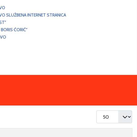
EVO
VO SLUŽBENA INTERNET STRANICA
ST"
 BORIS ĆORIĆ"
EVO
Prikaz #