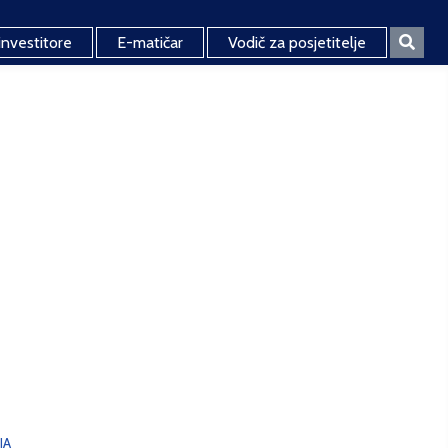
investitore
E-matičar
Vodič za posjetitelje
JA