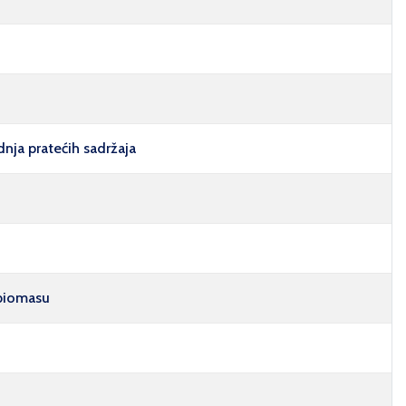
nja pratećih sadržaja
 biomasu