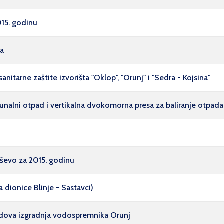
015. godinu
ja
nitarne zaštite izvorišta "Oklop", "Orunj" i "Sedra - Kojsina"
unalni otpad i vertikalna dvokomorna presa za baliranje otpada
ševo za 2015. godinu
 dionice Blinje - Sastavci)
radova izgradnja vodospremnika Orunj