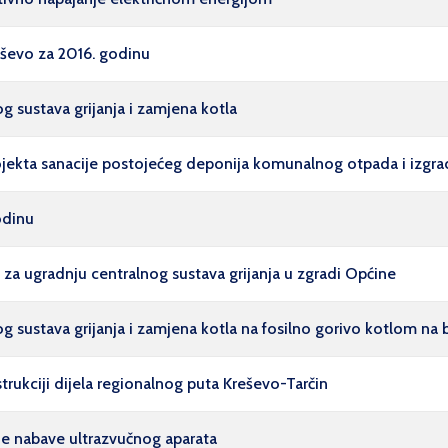
ševo za 2016. godinu
g sustava grijanja i zamjena kotla
ojekta sanacije postojećeg deponija komunalnog otpada i izgrad
odinu
 za ugradnju centralnog sustava grijanja u zgradi Općine
og sustava grijanja i zamjena kotla na fosilno gorivo kotlom na
rukciji dijela regionalnog puta Kreševo-Tarčin
ne nabave ultrazvučnog aparata