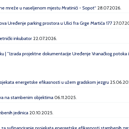
dne mreže u naseljenom mjestu Mratinići - Sopot“
28.07.2026.
a Uređenje parking prostora u Ulici fra Grge Martića 177
27.07.2
etnički inkubator
22.07.2026.
u | ''Izrada projektne dokumentacije Uređenje Vranačkog potoka i 
projekata energetske efikasnosti u užem gradskom jezgru
25.06.20
lava na stambenim objektima
06.11.2025.
mbenih jedinica
20.10.2025.
a za sufinanciranje projekata energetske efikasnosti stambenih z