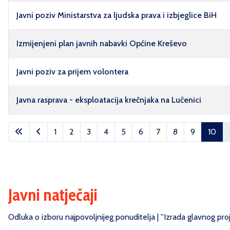
Javni poziv Ministarstva za ljudska prava i izbjeglice BiH
Izmijenjeni plan javnih nabavki Općine Kreševo
Javni poziv za prijem volontera
Javna rasprava - eksploatacija krečnjaka na Lučenici
Članci
1
2
3
4
5
6
7
8
9
10
Javni natječaji
Odluka o izboru najpovoljnijeg ponuditelja | ''Izrada glavnog pr