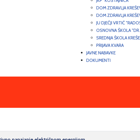
JKP "KOSTAJNICA"
DOM ZDRAVLJA KREŠ
DOM ZDRAVLJA KREŠE
JU DJEČJI VRTIĆ "RADO
OSNOVNA ŠKOLA "DR.
SREDNJA ŠKOLA KREŠ
PRIJAVA KVARA
JAVNE NABAVKE
DOKUMENTI
ativno napajanje električnom energijom