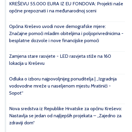
KREŠEVU 55.000 EURA IZ EU FONDOVA: Projekti naše
općine prepoznati i na međunarodnoj sceni
Općina Kreševo uvodi nove demografske mjere:
Značajne pomoći mladim obiteljima i poljoprivrednicima -
besplatne dozvole i nove financijske pomoći
Zamjena stare rasvjete - LED rasvjeta stiže na 160
lokacija u Kreševu
Odluka o izboru najpovoljnijeg ponuditelja | „Izgradnja
vodovodne mreže u naseljenom mjestu Mratinići -
Sopot“
Nova sredstva iz Republike Hrvatske za općinu Kreševo:
Nastavlja se jedan od najljepših projekata – „Zajedno za
zdraviji dom“