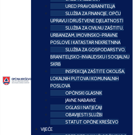
URED PRAVOBRANITELJA
SLUŽBA ZA FINANCIJE, OPĆU
UPRAVU I DRUŠTVENE DJELATNOSTI
SLUŽBA ZA CIVILNU ZAŠTITU,
URBANIZAM, IMOVINSKO-PRAVNE
POSLOVE I KATASTAR NEKRETNINA
SLUŽBA ZA GOSPODARSTVO,
BRANITELJSKO-INVALIDSKU I SOCIJALNU
SKRB
INSPEKCIJA ZAŠTITE OKOLIŠA,
LOKALNIH PUTOVA I KOMUNALNIH
POSLOVA
OPĆINSKI GLASNIK
JAVNE NABAVKE
OGLASI I NATJEČAJI
OBAVIJESTI SLUŽBI
STATUT OPĆINE KREŠEVO
VIJEĆE