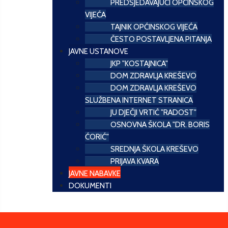
PREDSJEDAVAJUĆI OPĆINSKOG
VIJEĆA
TAJNIK OPĆINSKOG VIJEĆA
ČESTO POSTAVLJENA PITANJA
JAVNE USTANOVE
JKP "KOSTAJNICA"
DOM ZDRAVLJA KREŠEVO
DOM ZDRAVLJA KREŠEVO
SLUŽBENA INTERNET STRANICA
JU DJEČJI VRTIĆ "RADOST"
OSNOVNA ŠKOLA "DR. BORIS
ĆORIĆ"
SREDNJA ŠKOLA KREŠEVO
PRIJAVA KVARA
JAVNE NABAVKE
DOKUMENTI