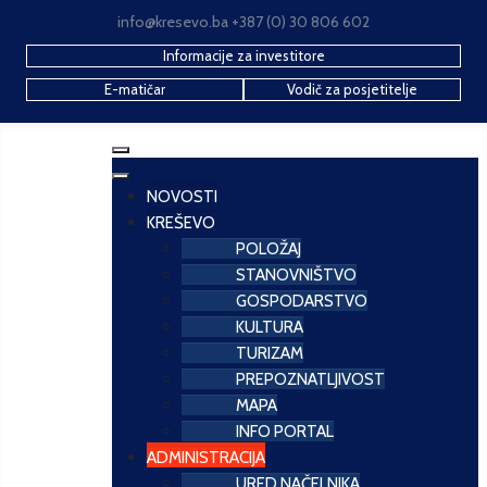
info@kresevo.ba +387 (0) 30 806 602
Informacije za investitore
E-matičar
Vodič za posjetitelje
NOVOSTI
KREŠEVO
POLOŽAJ
STANOVNIŠTVO
GOSPODARSTVO
KULTURA
TURIZAM
PREPOZNATLJIVOST
MAPA
INFO PORTAL
ADMINISTRACIJA
URED NAČELNIKA