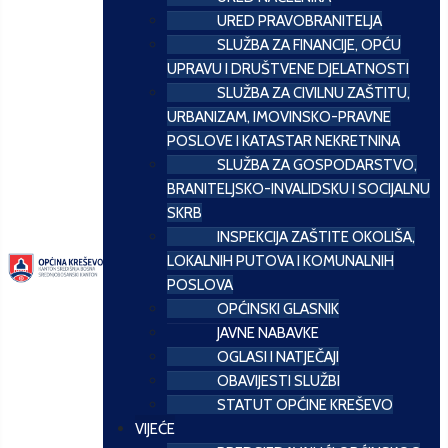
URED PRAVOBRANITELJA
SLUŽBA ZA FINANCIJE, OPĆU
UPRAVU I DRUŠTVENE DJELATNOSTI
SLUŽBA ZA CIVILNU ZAŠTITU,
URBANIZAM, IMOVINSKO-PRAVNE
POSLOVE I KATASTAR NEKRETNINA
SLUŽBA ZA GOSPODARSTVO,
BRANITELJSKO-INVALIDSKU I SOCIJALNU
SKRB
INSPEKCIJA ZAŠTITE OKOLIŠA,
LOKALNIH PUTOVA I KOMUNALNIH
POSLOVA
OPĆINSKI GLASNIK
JAVNE NABAVKE
OGLASI I NATJEČAJI
OBAVIJESTI SLUŽBI
STATUT OPĆINE KREŠEVO
VIJEĆE