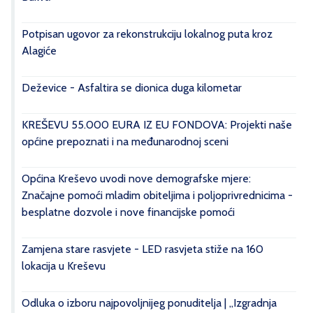
Potpisan ugovor za rekonstrukciju lokalnog puta kroz
Alagiće
Deževice - Asfaltira se dionica duga kilometar
KREŠEVU 55.000 EURA IZ EU FONDOVA: Projekti naše
općine prepoznati i na međunarodnoj sceni
Općina Kreševo uvodi nove demografske mjere:
Značajne pomoći mladim obiteljima i poljoprivrednicima -
besplatne dozvole i nove financijske pomoći
Zamjena stare rasvjete - LED rasvjeta stiže na 160
lokacija u Kreševu
Odluka o izboru najpovoljnijeg ponuditelja | „Izgradnja