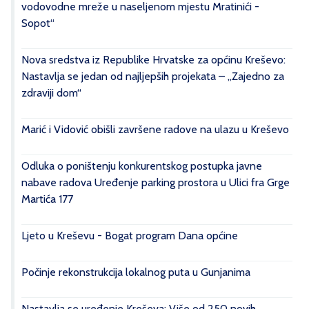
vodovodne mreže u naseljenom mjestu Mratinići -
Sopot“
Nova sredstva iz Republike Hrvatske za općinu Kreševo:
Nastavlja se jedan od najljepših projekata – „Zajedno za
zdraviji dom“
Marić i Vidović obišli završene radove na ulazu u Kreševo
Odluka o poništenju konkurentskog postupka javne
nabave radova Uređenje parking prostora u Ulici fra Grge
Martića 177
Ljeto u Kreševu - Bogat program Dana općine
Počinje rekonstrukcija lokalnog puta u Gunjanima
Nastavlja se uređenje Kreševa: Više od 250 novih