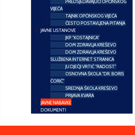
PREDSJEDAVAJUĆI OPĆINSKOG
VIJEĆA
TAJNIK OPĆINSKOG VIJEĆA
ČESTO POSTAVLJENA PITANJA
JAVNE USTANOVE
JKP "KOSTAJNICA"
DOM ZDRAVLJA KREŠEVO
DOM ZDRAVLJA KREŠEVO
SLUŽBENA INTERNET STRANICA
JU DJEČJI VRTIĆ "RADOST"
OSNOVNA ŠKOLA "DR. BORIS
ĆORIĆ"
SREDNJA ŠKOLA KREŠEVO
PRIJAVA KVARA
JAVNE NABAVKE
DOKUMENTI