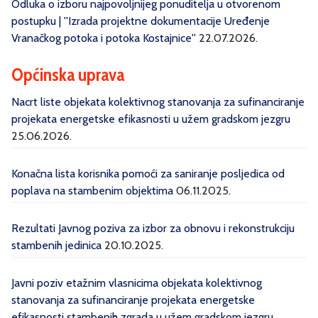
Odluka o izboru najpovoljnijeg ponuditelja u otvorenom
postupku | ''Izrada projektne dokumentacije Uređenje
Vranačkog potoka i potoka Kostajnice''
22.07.2026.
Općinska uprava
Nacrt liste objekata kolektivnog stanovanja za sufinanciranje
projekata energetske efikasnosti u užem gradskom jezgru
25.06.2026.
Konačna lista korisnika pomoći za saniranje posljedica od
poplava na stambenim objektima
06.11.2025.
Rezultati Javnog poziva za izbor za obnovu i rekonstrukciju
stambenih jedinica
20.10.2025.
Javni poziv etažnim vlasnicima objekata kolektivnog
stanovanja za sufinanciranje projekata energetske
efikasnosti stambenih zgrada u užem gradskom jezgru