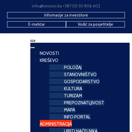
info@kresevo.ba +387 (0) 30 806 602
Informacije za investitore
E-matičar
Vodič za posjetitelje
NOVOSTI
KREŠEVO
POLOŽAJ
STANOVNIŠTVO
GOSPODARSTVO
KULTURA
TURIZAM
PREPOZNATLJIVOST
MAPA
INFO PORTAL
ADMINISTRACIJA
URED NAČELNIKA