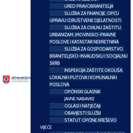
URED PRAVOBRANITELJA
SLUŽBA ZA FINANCIJE, OPĆU
UPRAVU I DRUŠTVENE DJELATNOSTI
SLUŽBA ZA CIVILNU ZAŠTITU,
URBANIZAM, IMOVINSKO-PRAVNE
POSLOVE I KATASTAR NEKRETNINA
SLUŽBA ZA GOSPODARSTVO,
BRANITELJSKO-INVALIDSKU I SOCIJALNU
SKRB
INSPEKCIJA ZAŠTITE OKOLIŠA,
LOKALNIH PUTOVA I KOMUNALNIH
POSLOVA
OPĆINSKI GLASNIK
JAVNE NABAVKE
OGLASI I NATJEČAJI
OBAVIJESTI SLUŽBI
STATUT OPĆINE KREŠEVO
VIJEĆE