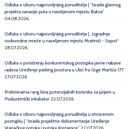
Odluka o izboru najpovoljnijeg ponuditelja | ''Izrada glavnog
projekta sanacije puta u naseljenom mjestu Bukva''
04.08.2026.
Odluka o izboru najpovoljnijeg ponuditelja | „Izgradnja
vodovodne mreže u naseljenom mjestu Mratinići - Sopot“
28.07.2026.
Odluka o poništenju konkurentskog postupka javne nabave
radova Uređenje parking prostora u Ulici fra Grge Martića 177
27.07.2026.
Preliminarna rang lista potencijalnih korisnika za prijem u
Poduzetnički inkubator
22.07.2026.
Odluka o izboru najpovoljnijeg ponuditelja u otvorenom
postupku | ''Izrada projektne dokumentacije Uređenje
Vranačkog potoka i potoka Kostajnice''
22.07.2026.