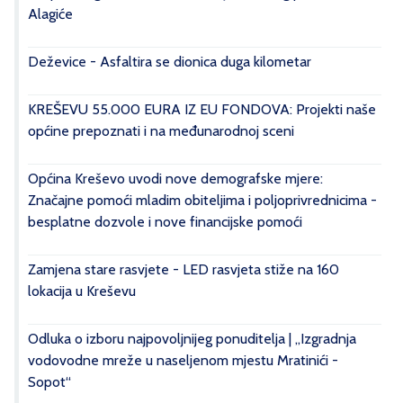
Alagiće
Deževice - Asfaltira se dionica duga kilometar
KREŠEVU 55.000 EURA IZ EU FONDOVA: Projekti naše
općine prepoznati i na međunarodnoj sceni
Općina Kreševo uvodi nove demografske mjere:
Značajne pomoći mladim obiteljima i poljoprivrednicima -
besplatne dozvole i nove financijske pomoći
Zamjena stare rasvjete - LED rasvjeta stiže na 160
lokacija u Kreševu
Odluka o izboru najpovoljnijeg ponuditelja | „Izgradnja
vodovodne mreže u naseljenom mjestu Mratinići -
Sopot“