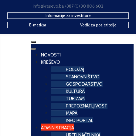
info@kresevo.ba +387 (0) 30 806 602
Informacije za investitore
E-matičar
Vodič za posjetitelje
NOVOSTI
KREŠEVO
POLOŽAJ
STANOVNIŠTVO
GOSPODARSTVO
KULTURA
TURIZAM
PREPOZNATLJIVOST
MAPA
INFO PORTAL
ADMINISTRACIJA
URED NAČELNIKA