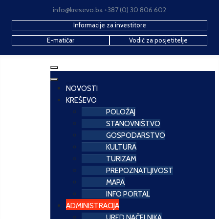
info@kresevo.ba +387 (0) 30 806 602
Informacije za investitore
E-matičar
Vodič za posjetitelje
NOVOSTI
KREŠEVO
POLOŽAJ
STANOVNIŠTVO
GOSPODARSTVO
KULTURA
TURIZAM
PREPOZNATLJIVOST
MAPA
INFO PORTAL
ADMINISTRACIJA
URED NAČELNIKA