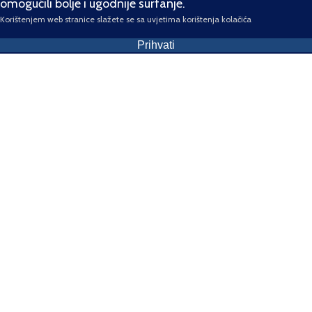
omogućili bolje i ugodnije surfanje.
Korištenjem web stranice slažete se sa uvjetima korištenja kolačića
Prihvati