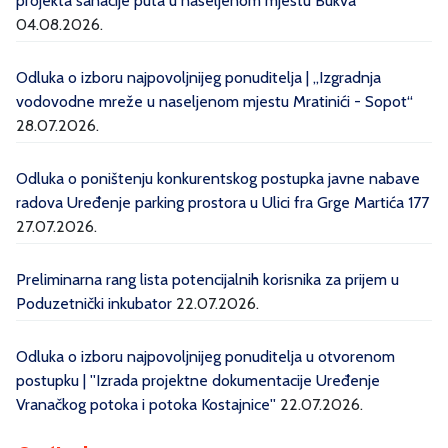
projekta sanacije puta u naseljenom mjestu Bukva''
04.08.2026.
Odluka o izboru najpovoljnijeg ponuditelja | „Izgradnja
vodovodne mreže u naseljenom mjestu Mratinići - Sopot“
28.07.2026.
Odluka o poništenju konkurentskog postupka javne nabave
radova Uređenje parking prostora u Ulici fra Grge Martića 177
27.07.2026.
Preliminarna rang lista potencijalnih korisnika za prijem u
Poduzetnički inkubator
22.07.2026.
Odluka o izboru najpovoljnijeg ponuditelja u otvorenom
postupku | ''Izrada projektne dokumentacije Uređenje
Vranačkog potoka i potoka Kostajnice''
22.07.2026.