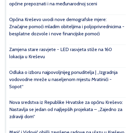
općine prepoznati i na međunarodnoj sceni
Općina Kreševo uvodi nove demografske mjere:
Značajne pomoći mladim obiteljima i poljoprivrednicima -
besplatne dozvole i nove financijske pomoći
Zamjena stare rasvjete - LED rasvjeta stiže na 160
lokacija u Kreševu
Odluka o izboru najpovoljnijeg ponuditelja | „Izgradnja
vodovodne mreže u naseljenom mjestu Mratinići -
Sopot“
Nova sredstva iz Republike Hrvatske za općinu Kreševo:
Nastavlja se jedan od najljepših projekata – „Zajedno za
zdraviji dom“
Marić i Vidović obišli završene radove na ulazu u Kreševo