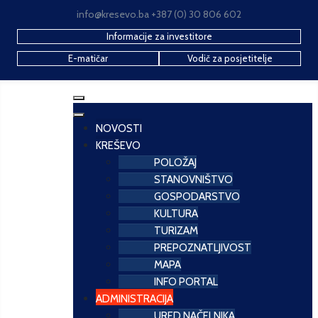
info@kresevo.ba +387 (0) 30 806 602
Informacije za investitore
E-matičar
Vodič za posjetitelje
NOVOSTI
KREŠEVO
POLOŽAJ
STANOVNIŠTVO
GOSPODARSTVO
KULTURA
TURIZAM
PREPOZNATLJIVOST
MAPA
INFO PORTAL
ADMINISTRACIJA
URED NAČELNIKA