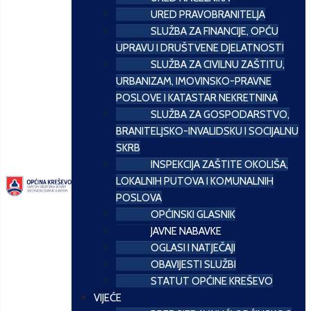
URED PRAVOBRANITELJA
SLUŽBA ZA FINANCIJE, OPĆU
UPRAVU I DRUŠTVENE DJELATNOSTI
SLUŽBA ZA CIVILNU ZAŠTITU,
URBANIZAM, IMOVINSKO-PRAVNE
POSLOVE I KATASTAR NEKRETNINA
SLUŽBA ZA GOSPODARSTVO,
BRANITELJSKO-INVALIDSKU I SOCIJALNU
SKRB
INSPEKCIJA ZAŠTITE OKOLIŠA,
LOKALNIH PUTOVA I KOMUNALNIH
POSLOVA
OPĆINSKI GLASNIK
JAVNE NABAVKE
OGLASI I NATJEČAJI
OBAVIJESTI SLUŽBI
STATUT OPĆINE KREŠEVO
VIJEĆE