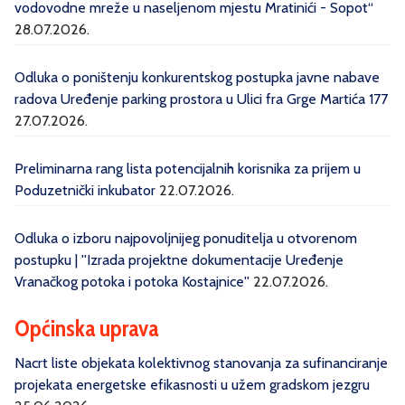
vodovodne mreže u naseljenom mjestu Mratinići - Sopot“
28.07.2026.
Odluka o poništenju konkurentskog postupka javne nabave
radova Uređenje parking prostora u Ulici fra Grge Martića 177
27.07.2026.
Preliminarna rang lista potencijalnih korisnika za prijem u
Poduzetnički inkubator
22.07.2026.
Odluka o izboru najpovoljnijeg ponuditelja u otvorenom
postupku | ''Izrada projektne dokumentacije Uređenje
Vranačkog potoka i potoka Kostajnice''
22.07.2026.
Općinska uprava
Nacrt liste objekata kolektivnog stanovanja za sufinanciranje
projekata energetske efikasnosti u užem gradskom jezgru