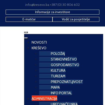
info@kresevo.ba +387 (0) 30 806 602
Informacije za investitore
E-matičar
Vodič za posjetitelje
NOVOSTI
KREŠEVO
POLOŽAJ
STANOVNIŠTVO
GOSPODARSTVO
KULTURA
TURIZAM
PREPOZNATLJIVOST
MAPA
INFO PORTAL
ADMINISTRACIJA
URED NAČELNIKA