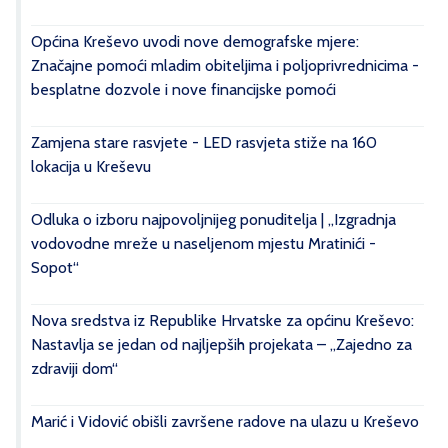
Općina Kreševo uvodi nove demografske mjere:
Značajne pomoći mladim obiteljima i poljoprivrednicima -
besplatne dozvole i nove financijske pomoći
Zamjena stare rasvjete - LED rasvjeta stiže na 160
lokacija u Kreševu
Odluka o izboru najpovoljnijeg ponuditelja | „Izgradnja
vodovodne mreže u naseljenom mjestu Mratinići -
Sopot“
Nova sredstva iz Republike Hrvatske za općinu Kreševo:
Nastavlja se jedan od najljepših projekata – „Zajedno za
zdraviji dom“
Marić i Vidović obišli završene radove na ulazu u Kreševo