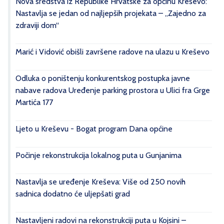
Nova sredstva iz Republike Hrvatske za općinu Kreševo:
Nastavlja se jedan od najljepših projekata – „Zajedno za
zdraviji dom“
Marić i Vidović obišli završene radove na ulazu u Kreševo
Odluka o poništenju konkurentskog postupka javne
nabave radova Uređenje parking prostora u Ulici fra Grge
Martića 177
Ljeto u Kreševu - Bogat program Dana općine
Počinje rekonstrukcija lokalnog puta u Gunjanima
Nastavlja se uređenje Kreševa: Više od 250 novih
sadnica dodatno će uljepšati grad
Nastavljeni radovi na rekonstrukciji puta u Kojsini –