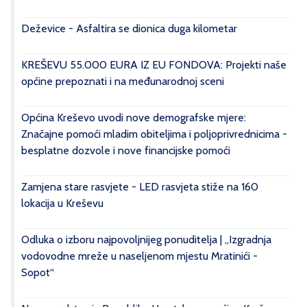
Deževice - Asfaltira se dionica duga kilometar
KREŠEVU 55.000 EURA IZ EU FONDOVA: Projekti naše
općine prepoznati i na međunarodnoj sceni
Općina Kreševo uvodi nove demografske mjere:
Značajne pomoći mladim obiteljima i poljoprivrednicima -
besplatne dozvole i nove financijske pomoći
Zamjena stare rasvjete - LED rasvjeta stiže na 160
lokacija u Kreševu
Odluka o izboru najpovoljnijeg ponuditelja | „Izgradnja
vodovodne mreže u naseljenom mjestu Mratinići -
Sopot“