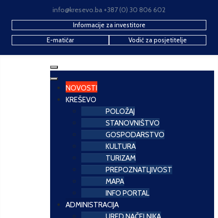
info@kresevo.ba +387 (0) 30 806 602
Informacije za investitore
E-matičar
Vodič za posjetitelje
NOVOSTI
KREŠEVO
POLOŽAJ
STANOVNIŠTVO
GOSPODARSTVO
KULTURA
TURIZAM
PREPOZNATLJIVOST
MAPA
INFO PORTAL
ADMINISTRACIJA
URED NAČELNIKA