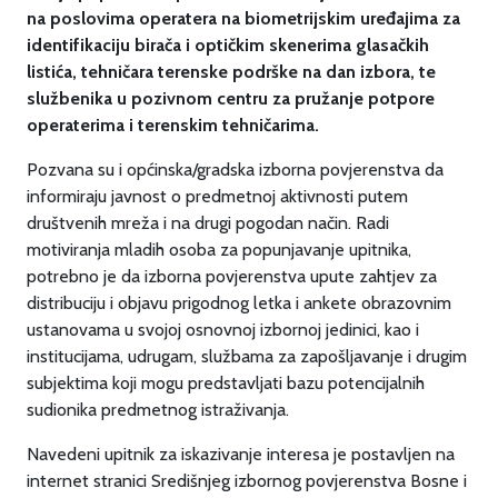
na poslovima operatera na biometrijskim uređajima za
identifikaciju birača i optičkim skenerima glasačkih
listića, tehničara terenske podrške na dan izbora, te
službenika u pozivnom centru za pružanje potpore
operaterima i terenskim tehničarima.
Pozvana su i općinska/gradska izborna povjerenstva da
informiraju javnost o predmetnoj aktivnosti putem
društvenih mreža i na drugi pogodan način. Radi
motiviranja mladih osoba za popunjavanje upitnika,
potrebno je da izborna povjerenstva upute zahtjev za
distribuciju i objavu prigodnog letka i ankete obrazovnim
ustanovama u svojoj osnovnoj izbornoj jedinici, kao i
institucijama, udrugam, službama za zapošljavanje i drugim
subjektima koji mogu predstavljati bazu potencijalnih
sudionika predmetnog istraživanja.
Navedeni upitnik za iskazivanje interesa je postavljen na
internet stranici Središnjeg izbornog povjerenstva Bosne i