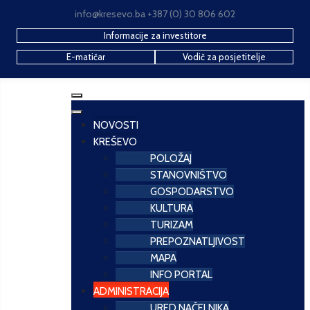
info@kresevo.ba +387 (0) 30 806 602
Informacije za investitore
E-matičar
Vodič za posjetitelje
NOVOSTI
KREŠEVO
POLOŽAJ
STANOVNIŠTVO
GOSPODARSTVO
KULTURA
TURIZAM
PREPOZNATLJIVOST
MAPA
INFO PORTAL
ADMINISTRACIJA
URED NAČELNIKA