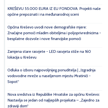
KREŠEVU 55.000 EURA IZ EU FONDOVA: Projekti naše
općine prepoznati i na međunarodnoj sceni
Općina Kreševo uvodi nove demografske mjere:
Značajne pomoći mladim obiteljima i poljoprivrednicima -
besplatne dozvole i nove financijske pomoći
Zamjena stare rasvjete - LED rasvjeta stiže na 160
lokacija u Kreševu
Odluka o izboru najpovoljnijeg ponuditelja | „Izgradnja
vodovodne mreže u naseljenom mjestu Mratinići -
Sopot“
Nova sredstva iz Republike Hrvatske za općinu Kreševo:
Nastavlja se jedan od najljepših projekata – „Zajedno za
zdraviji dom“