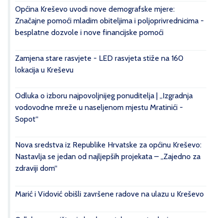
Općina Kreševo uvodi nove demografske mjere:
Značajne pomoći mladim obiteljima i poljoprivrednicima -
besplatne dozvole i nove financijske pomoći
Zamjena stare rasvjete - LED rasvjeta stiže na 160
lokacija u Kreševu
Odluka o izboru najpovoljnijeg ponuditelja | „Izgradnja
vodovodne mreže u naseljenom mjestu Mratinići -
Sopot“
Nova sredstva iz Republike Hrvatske za općinu Kreševo:
Nastavlja se jedan od najljepših projekata – „Zajedno za
zdraviji dom“
Marić i Vidović obišli završene radove na ulazu u Kreševo