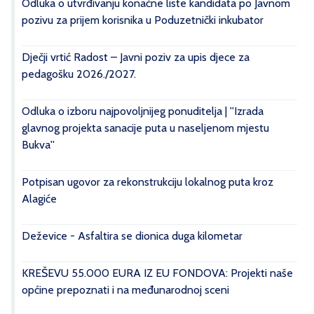
Odluka o utvrđivanju konačne liste kandidata po Javnom
pozivu za prijem korisnika u Poduzetnički inkubator
Dječji vrtić Radost – Javni poziv za upis djece za
pedagošku 2026./2027.
Odluka o izboru najpovoljnijeg ponuditelja | ''Izrada
glavnog projekta sanacije puta u naseljenom mjestu
Bukva''
Potpisan ugovor za rekonstrukciju lokalnog puta kroz
Alagiće
Deževice - Asfaltira se dionica duga kilometar
KREŠEVU 55.000 EURA IZ EU FONDOVA: Projekti naše
općine prepoznati i na međunarodnoj sceni