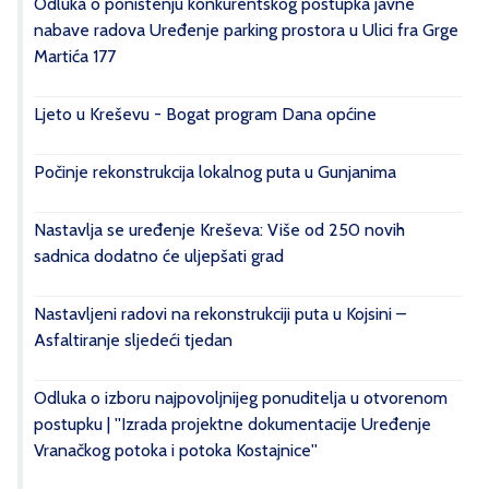
Odluka o poništenju konkurentskog postupka javne
nabave radova Uređenje parking prostora u Ulici fra Grge
Martića 177
Ljeto u Kreševu - Bogat program Dana općine
Počinje rekonstrukcija lokalnog puta u Gunjanima
Nastavlja se uređenje Kreševa: Više od 250 novih
sadnica dodatno će uljepšati grad
Nastavljeni radovi na rekonstrukciji puta u Kojsini –
Asfaltiranje sljedeći tjedan
Odluka o izboru najpovoljnijeg ponuditelja u otvorenom
postupku | ''Izrada projektne dokumentacije Uređenje
Vranačkog potoka i potoka Kostajnice''