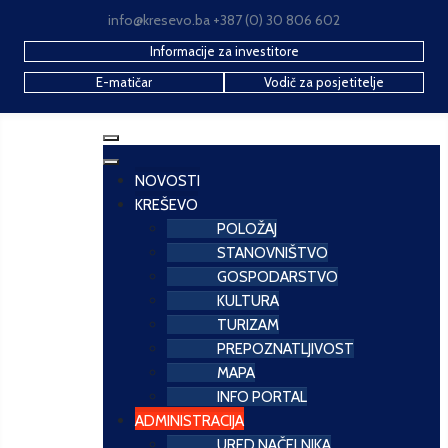
info@kresevo.ba +387 (0) 30 806 602
Informacije za investitore
E-matičar
Vodič za posjetitelje
NOVOSTI
KREŠEVO
POLOŽAJ
STANOVNIŠTVO
GOSPODARSTVO
KULTURA
TURIZAM
PREPOZNATLJIVOST
MAPA
INFO PORTAL
ADMINISTRACIJA
URED NAČELNIKA