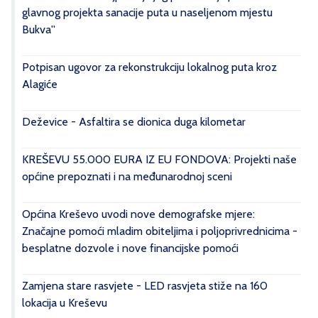
glavnog projekta sanacije puta u naseljenom mjestu
Bukva''
Potpisan ugovor za rekonstrukciju lokalnog puta kroz
Alagiće
Deževice - Asfaltira se dionica duga kilometar
KREŠEVU 55.000 EURA IZ EU FONDOVA: Projekti naše
općine prepoznati i na međunarodnoj sceni
Općina Kreševo uvodi nove demografske mjere:
Značajne pomoći mladim obiteljima i poljoprivrednicima -
besplatne dozvole i nove financijske pomoći
Zamjena stare rasvjete - LED rasvjeta stiže na 160
lokacija u Kreševu