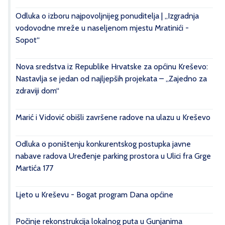
Odluka o izboru najpovoljnijeg ponuditelja | „Izgradnja
vodovodne mreže u naseljenom mjestu Mratinići -
Sopot“
Nova sredstva iz Republike Hrvatske za općinu Kreševo:
Nastavlja se jedan od najljepših projekata – „Zajedno za
zdraviji dom“
Marić i Vidović obišli završene radove na ulazu u Kreševo
Odluka o poništenju konkurentskog postupka javne
nabave radova Uređenje parking prostora u Ulici fra Grge
Martića 177
Ljeto u Kreševu - Bogat program Dana općine
Počinje rekonstrukcija lokalnog puta u Gunjanima