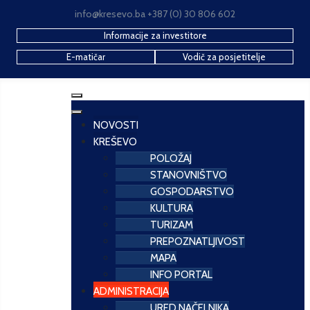
info@kresevo.ba +387 (0) 30 806 602
Informacije za investitore
E-matičar
Vodič za posjetitelje
NOVOSTI
KREŠEVO
POLOŽAJ
STANOVNIŠTVO
GOSPODARSTVO
KULTURA
TURIZAM
PREPOZNATLJIVOST
MAPA
INFO PORTAL
ADMINISTRACIJA
URED NAČELNIKA