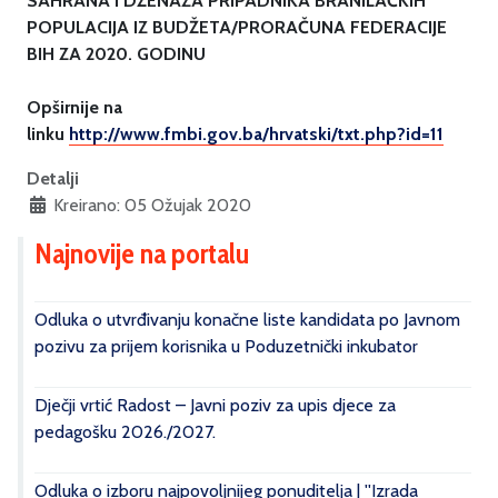
SAHRANA I DŽENAZA PRIPADNIKA BRANILAČKIH
POPULACIJA IZ BUDŽETA/PRORAČUNA FEDERACIJE
BIH ZA 2020. GODINU
Opširnije na
linku
http://www.fmbi.gov.ba/hrvatski/txt.php?id=11
Detalji
Kreirano: 05 Ožujak 2020
Najnovije na portalu
Odluka o utvrđivanju konačne liste kandidata po Javnom
pozivu za prijem korisnika u Poduzetnički inkubator
Dječji vrtić Radost – Javni poziv za upis djece za
pedagošku 2026./2027.
Odluka o izboru najpovoljnijeg ponuditelja | ''Izrada