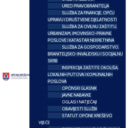
URED PRAVOBRANITELJA
SLUŽBA ZA FINANCIJE, OPĆU
UPRAVU I DRUŠTVENE DJELATNOSTI
SLUŽBA ZA CIVILNU ZAŠTITU,
URBANIZAM, IMOVINSKO-PRAVNE
POSLOVE I KATASTAR NEKRETNINA
SLUŽBA ZA GOSPODARSTVO,
BRANITELJSKO-INVALIDSKU I SOCIJALNU
SKRB
INSPEKCIJA ZAŠTITE OKOLIŠA,
LOKALNIH PUTOVA I KOMUNALNIH
POSLOVA
OPĆINSKI GLASNIK
JAVNE NABAVKE
OGLASI I NATJEČAJI
OBAVIJESTI SLUŽBI
STATUT OPĆINE KREŠEVO
VIJEĆE