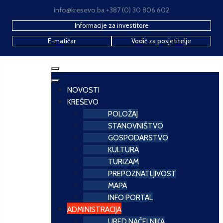
info@kresevo.ba +387 (0) 30 806 602
Informacije za investitore
E-matičar
Vodič za posjetitelje
NOVOSTI
KREŠEVO
POLOŽAJ
STANOVNIŠTVO
GOSPODARSTVO
KULTURA
TURIZAM
PREPOZNATLJIVOST
MAPA
INFO PORTAL
ADMINISTRACIJA
URED NAČELNIKA