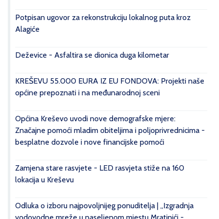
Potpisan ugovor za rekonstrukciju lokalnog puta kroz
Alagiće
Deževice - Asfaltira se dionica duga kilometar
KREŠEVU 55.000 EURA IZ EU FONDOVA: Projekti naše
općine prepoznati i na međunarodnoj sceni
Općina Kreševo uvodi nove demografske mjere:
Značajne pomoći mladim obiteljima i poljoprivrednicima -
besplatne dozvole i nove financijske pomoći
Zamjena stare rasvjete - LED rasvjeta stiže na 160
lokacija u Kreševu
Odluka o izboru najpovoljnijeg ponuditelja | „Izgradnja
vodovodne mreže u naseljenom mjestu Mratinići -