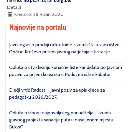
na linku
https://fzofbih.org.ba/
Detalji
Kreirano: 28 Rujan 2020
Najnovije na portalu
Javni oglas o prodaji nekretnine - zemljišta u vlasništvu
Općine Kreševo putem javnog natječaja – licitacije
Odluka o utvrđivanju konačne liste kandidata po Javnom
pozivu za prijem korisnika u Poduzetnički inkubator
Dječji vrtić Radost – Javni poziv za upis djece za
pedagošku 2026./2027.
Odluka o izboru najpovoljnijeg ponuditelja | ''Izrada
glavnog projekta sanacije puta u naseljenom mjestu
Bukva''