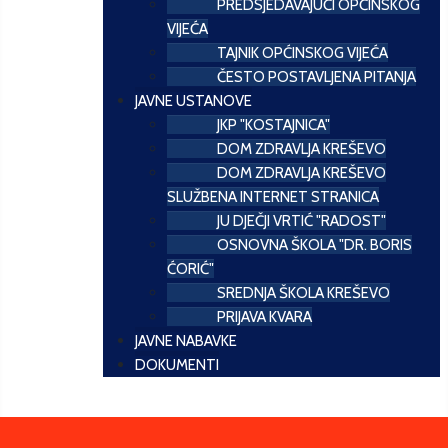
PREDSJEDAVAJUĆI OPĆINSKOG
VIJEĆA
TAJNIK OPĆINSKOG VIJEĆA
ČESTO POSTAVLJENA PITANJA
JAVNE USTANOVE
JKP "KOSTAJNICA"
DOM ZDRAVLJA KREŠEVO
DOM ZDRAVLJA KREŠEVO
SLUŽBENA INTERNET STRANICA
JU DJEČJI VRTIĆ "RADOST"
OSNOVNA ŠKOLA "DR. BORIS
ĆORIĆ"
SREDNJA ŠKOLA KREŠEVO
PRIJAVA KVARA
JAVNE NABAVKE
DOKUMENTI