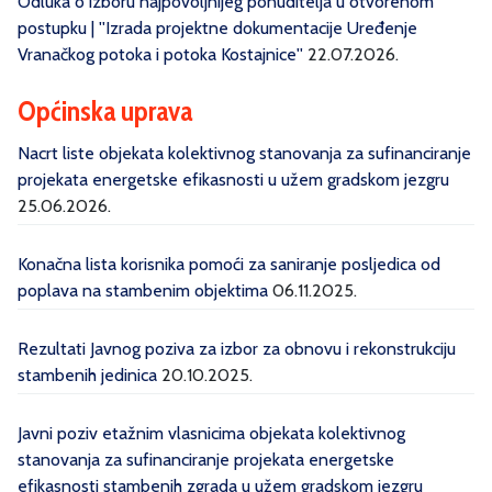
Odluka o izboru najpovoljnijeg ponuditelja u otvorenom
postupku | ''Izrada projektne dokumentacije Uređenje
Vranačkog potoka i potoka Kostajnice''
22.07.2026.
Općinska uprava
Nacrt liste objekata kolektivnog stanovanja za sufinanciranje
projekata energetske efikasnosti u užem gradskom jezgru
25.06.2026.
Konačna lista korisnika pomoći za saniranje posljedica od
poplava na stambenim objektima
06.11.2025.
Rezultati Javnog poziva za izbor za obnovu i rekonstrukciju
stambenih jedinica
20.10.2025.
Javni poziv etažnim vlasnicima objekata kolektivnog
stanovanja za sufinanciranje projekata energetske
efikasnosti stambenih zgrada u užem gradskom jezgru