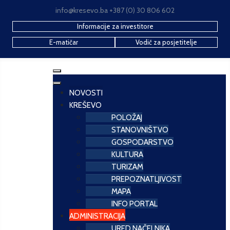
info@kresevo.ba +387 (0) 30 806 602
Informacije za investitore
E-matičar
Vodič za posjetitelje
NOVOSTI
KREŠEVO
POLOŽAJ
STANOVNIŠTVO
GOSPODARSTVO
KULTURA
TURIZAM
PREPOZNATLJIVOST
MAPA
INFO PORTAL
ADMINISTRACIJA
URED NAČELNIKA