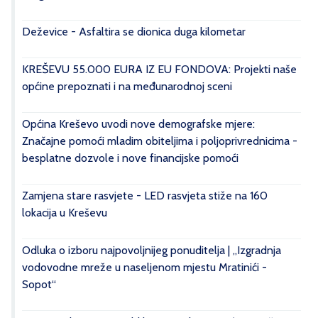
Deževice - Asfaltira se dionica duga kilometar
KREŠEVU 55.000 EURA IZ EU FONDOVA: Projekti naše
općine prepoznati i na međunarodnoj sceni
Općina Kreševo uvodi nove demografske mjere:
Značajne pomoći mladim obiteljima i poljoprivrednicima -
besplatne dozvole i nove financijske pomoći
Zamjena stare rasvjete - LED rasvjeta stiže na 160
lokacija u Kreševu
Odluka o izboru najpovoljnijeg ponuditelja | „Izgradnja
vodovodne mreže u naseljenom mjestu Mratinići -
Sopot“