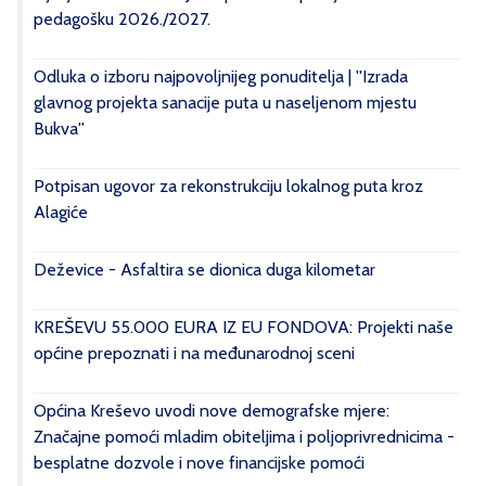
pedagošku 2026./2027.
Odluka o izboru najpovoljnijeg ponuditelja | ''Izrada
glavnog projekta sanacije puta u naseljenom mjestu
Bukva''
Potpisan ugovor za rekonstrukciju lokalnog puta kroz
Alagiće
Deževice - Asfaltira se dionica duga kilometar
KREŠEVU 55.000 EURA IZ EU FONDOVA: Projekti naše
općine prepoznati i na međunarodnoj sceni
Općina Kreševo uvodi nove demografske mjere:
Značajne pomoći mladim obiteljima i poljoprivrednicima -
besplatne dozvole i nove financijske pomoći