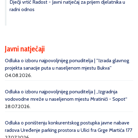
Dječji vrtić Radost - Javni natječaj za prijem djelatnika u
radni odnos
Javni natječaji
Odluka o izboru najpovoljnijeg ponuditelja | ''Izrada glavnog
projekta sanacije puta u naseljenom mjestu Bukva''
04.08.2026.
Odluka o izboru najpovoljnijeg ponuditelja | „Izgradnja
vodovodne mreže u naseljenom mjestu Mratinići - Sopot“
28.07.2026.
Odluka o poništenju konkurentskog postupka javne nabave
radova Uređenje parking prostora u Ulici fra Grge Martića 177
27.07.2026.