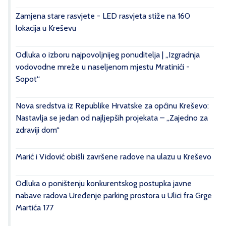
Zamjena stare rasvjete - LED rasvjeta stiže na 160
lokacija u Kreševu
Odluka o izboru najpovoljnijeg ponuditelja | „Izgradnja
vodovodne mreže u naseljenom mjestu Mratinići -
Sopot“
Nova sredstva iz Republike Hrvatske za općinu Kreševo:
Nastavlja se jedan od najljepših projekata – „Zajedno za
zdraviji dom“
Marić i Vidović obišli završene radove na ulazu u Kreševo
Odluka o poništenju konkurentskog postupka javne
nabave radova Uređenje parking prostora u Ulici fra Grge
Martića 177