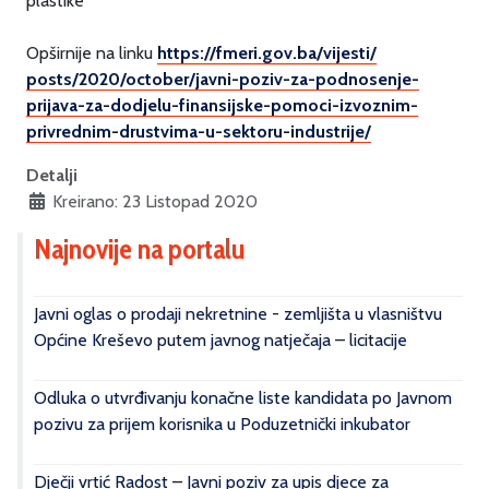
plastike
Opširnije na linku
https://fmeri.gov.ba/vijesti/
posts/2020/october/javni-
poziv-za-podnosenje-
prijava-
za-dodjelu-finansijske-pomoci-
izvoznim-
privrednim-drustvima-
u-sektoru-industrije/
Detalji
Kreirano: 23 Listopad 2020
Najnovije na portalu
Javni oglas o prodaji nekretnine - zemljišta u vlasništvu
Općine Kreševo putem javnog natječaja – licitacije
Odluka o utvrđivanju konačne liste kandidata po Javnom
pozivu za prijem korisnika u Poduzetnički inkubator
Dječji vrtić Radost – Javni poziv za upis djece za