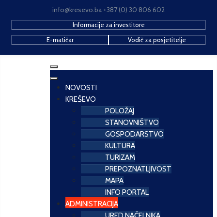
info@kresevo.ba +387 (0) 30 806 602
Informacije za investitore
E-matičar
Vodič za posjetitelje
NOVOSTI
KREŠEVO
POLOŽAJ
STANOVNIŠTVO
GOSPODARSTVO
KULTURA
TURIZAM
PREPOZNATLJIVOST
MAPA
INFO PORTAL
ADMINISTRACIJA
URED NAČELNIKA