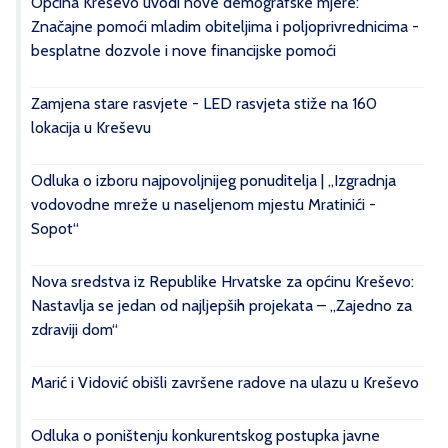
Općina Kreševo uvodi nove demografske mjere:
Značajne pomoći mladim obiteljima i poljoprivrednicima -
besplatne dozvole i nove financijske pomoći
Zamjena stare rasvjete - LED rasvjeta stiže na 160
lokacija u Kreševu
Odluka o izboru najpovoljnijeg ponuditelja | „Izgradnja
vodovodne mreže u naseljenom mjestu Mratinići -
Sopot“
Nova sredstva iz Republike Hrvatske za općinu Kreševo:
Nastavlja se jedan od najljepših projekata – „Zajedno za
zdraviji dom“
Marić i Vidović obišli završene radove na ulazu u Kreševo
Odluka o poništenju konkurentskog postupka javne