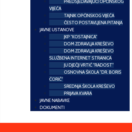
PREDSJEDAVAJUĆI OPĆINSKOG
VIJEĆA
TAJNIK OPĆINSKOG VIJEĆA
ČESTO POSTAVLJENA PITANJA
JAVNE USTANOVE
JKP "KOSTAJNICA"
DOM ZDRAVLJA KREŠEVO
DOM ZDRAVLJA KREŠEVO
SLUŽBENA INTERNET STRANICA
JU DJEČJI VRTIĆ "RADOST"
OSNOVNA ŠKOLA "DR. BORIS
ĆORIĆ"
SREDNJA ŠKOLA KREŠEVO
PRIJAVA KVARA
JAVNE NABAVKE
DOKUMENTI