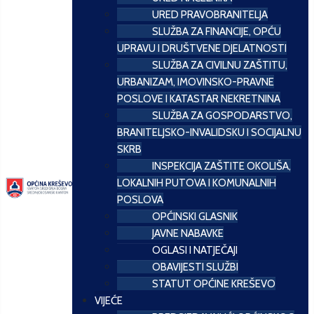
URED PRAVOBRANITELJA
SLUŽBA ZA FINANCIJE, OPĆU
UPRAVU I DRUŠTVENE DJELATNOSTI
SLUŽBA ZA CIVILNU ZAŠTITU,
URBANIZAM, IMOVINSKO-PRAVNE
POSLOVE I KATASTAR NEKRETNINA
SLUŽBA ZA GOSPODARSTVO,
BRANITELJSKO-INVALIDSKU I SOCIJALNU
SKRB
INSPEKCIJA ZAŠTITE OKOLIŠA,
LOKALNIH PUTOVA I KOMUNALNIH
POSLOVA
OPĆINSKI GLASNIK
JAVNE NABAVKE
OGLASI I NATJEČAJI
OBAVIJESTI SLUŽBI
STATUT OPĆINE KREŠEVO
VIJEĆE