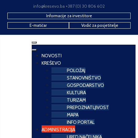
info@kresevo.ba +387 (0) 30 806 602
Informacije za investitore
E-matičar
Vodič za posjetitelje
NOVOSTI
KREŠEVO
POLOŽAJ
STANOVNIŠTVO
GOSPODARSTVO
KULTURA
TURIZAM
PREPOZNATLJIVOST
MAPA
INFO PORTAL
ADMINISTRACIJA
URED NAČELNIKA