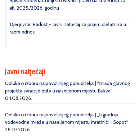
Spisak studenata koji su ostvarili pravo na stipendiju za
ak. 2025./2026. godinu
Dječji vrtić Radost - Javni natječaj za prijem djelatnika u
radni odnos
Javni natječaji
Odluka o izboru najpovoljnijeg ponuditelja | ''Izrada glavnog
projekta sanacije puta u naseljenom mjestu Bukva''
04.08.2026.
Odluka o izboru najpovoljnijeg ponuditelja | „Izgradnja
vodovodne mreže u naseljenom mjestu Mratinići - Sopot“
28.07.2026.