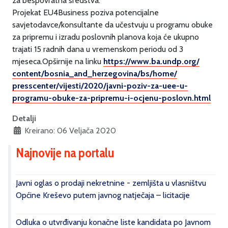
za bespovratna sredstva.
Projekat EU4Business poziva potencijalne
savjetodavce/konsultante da učestvuju u programu obuke
za pripremu i izradu poslovnih planova koja će ukupno
trajati 15 radnih dana u vremenskom periodu od 3
mjeseca.Opširnije na linku
https://www.ba.undp.org/
content/bosnia_and_
herzegovina/bs/home/
presscenter/vijesti/2020/
javni-poziv-za-uee-u-
programu-
obuke-za-pripremu-i-ocjenu-
poslovn.html
Detalji
Kreirano: 06 Veljača 2020
Najnovije na portalu
Javni oglas o prodaji nekretnine - zemljišta u vlasništvu
Općine Kreševo putem javnog natječaja – licitacije
Odluka o utvrđivanju konačne liste kandidata po Javnom