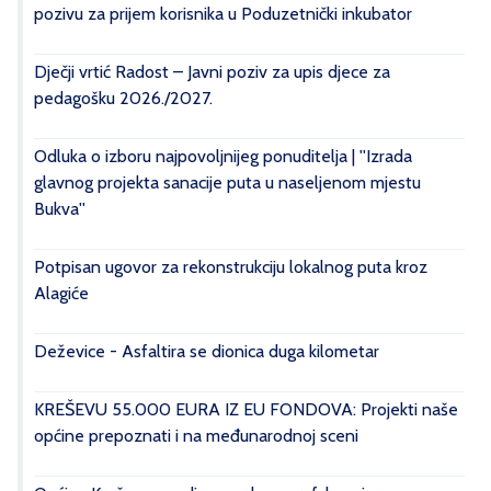
pozivu za prijem korisnika u Poduzetnički inkubator
Dječji vrtić Radost – Javni poziv za upis djece za
pedagošku 2026./2027.
Odluka o izboru najpovoljnijeg ponuditelja | ''Izrada
glavnog projekta sanacije puta u naseljenom mjestu
Bukva''
Potpisan ugovor za rekonstrukciju lokalnog puta kroz
Alagiće
Deževice - Asfaltira se dionica duga kilometar
KREŠEVU 55.000 EURA IZ EU FONDOVA: Projekti naše
općine prepoznati i na međunarodnoj sceni