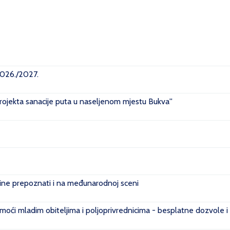
2026./2027.
projekta sanacije puta u naseljenom mjestu Bukva''
e prepoznati i na međunarodnoj sceni
ći mladim obiteljima i poljoprivrednicima - besplatne dozvole i