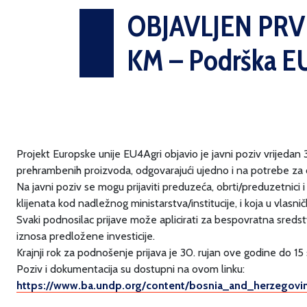
OBJAVLJEN PRV
KM – Podrška EU
Projekt Europske unije EU4Agri objavio je javni poziv vrijedan 
prehrambenih proizvoda, odgovarajući ujedno i na potrebe 
Na javni poziv se mogu prijaviti preduzeća, obrti/preduzetnici
klijenata kod nadležnog ministarstva/institucije, i koja u vlasni
Svaki podnosilac prijave može aplicirati za bespovratna sre
iznosa predložene investicije.
Krajnji rok za podnošenje prijava je 30. rujan ove godine do 15 s
Poziv i dokumentacija su dostupni na ovom linku:
https://www.ba.undp.org/
content/bosnia_and_
herzegovi