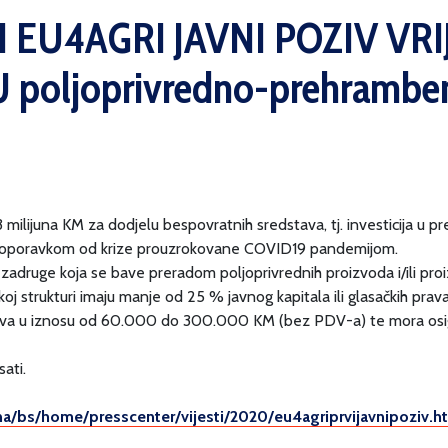
I EU4AGRI JAVNI POZIV VR
 poljoprivredno-prehrambe
3 milijuna KM za dodjelu bespovratnih sredstava, tj. investicija u 
za oporavkom od krize prouzrokovane COVID19 pandemijom.
 i zadruge koja se bave preradom poljoprivrednih proizvoda i/ili pr
čkoj strukturi imaju manje od 25 % javnog kapitala ili glasačkih prava
dstva u iznosu od 60.000 do 300.000 KM (bez PDV-a) te mora osig
ati.
na/bs/home/
presscenter/vijesti/2020/
eu4agriprvijavnipoziv.h