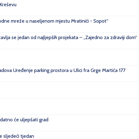
 Kreševu
ovodne mreže u naseljenom mjestu Mratinići - Sopot“
vlja se jedan od najljepših projekata – „Zajedno za zdraviji dom“
ova Uređenje parking prostora u Ulici fra Grge Martića 177
datno će uljepšati grad
je sljedeći tjedan