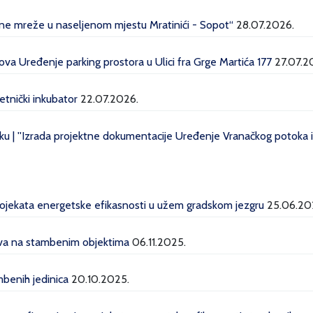
dne mreže u naseljenom mjestu Mratinići - Sopot“
28.07.2026.
a Uređenje parking prostora u Ulici fra Grge Martića 177
27.07.2
etnički inkubator
22.07.2026.
u | ''Izrada projektne dokumentacije Uređenje Vranačkog potoka i 
projekata energetske efikasnosti u užem gradskom jezgru
25.06.20
lava na stambenim objektima
06.11.2025.
mbenih jedinica
20.10.2025.