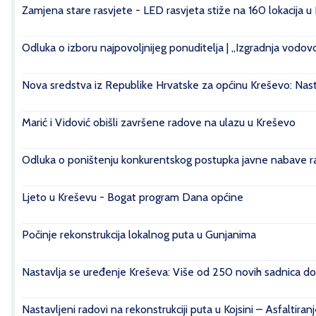
Zamjena stare rasvjete - LED rasvjeta stiže na 160 lokacija u
Odluka o izboru najpovoljnijeg ponuditelja | „Izgradnja vod
Nova sredstva iz Republike Hrvatske za općinu Kreševo: Nasta
Marić i Vidović obišli završene radove na ulazu u Kreševo
Odluka o poništenju konkurentskog postupka javne nabave rad
Ljeto u Kreševu - Bogat program Dana općine
Počinje rekonstrukcija lokalnog puta u Gunjanima
Nastavlja se uređenje Kreševa: Više od 250 novih sadnica do
Nastavljeni radovi na rekonstrukciji puta u Kojsini – Asfaltiran