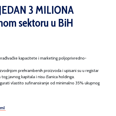
IJEDAN 3 MILIONA
nom sektoru u BiH
prerađivačke kapacitete i marketing poljoprivredno-
oizvodnjom prehrambenih proizvoda i upisani su u registar
 tog javnog kapitala i nisu članica holdinga.
urati vlastito sufinansiranje od minimalno 35% ukupnog
tml