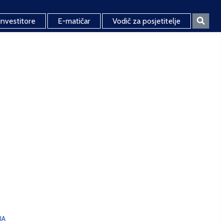
investitore
E-matičar
Vodič za posjetitelje
JA