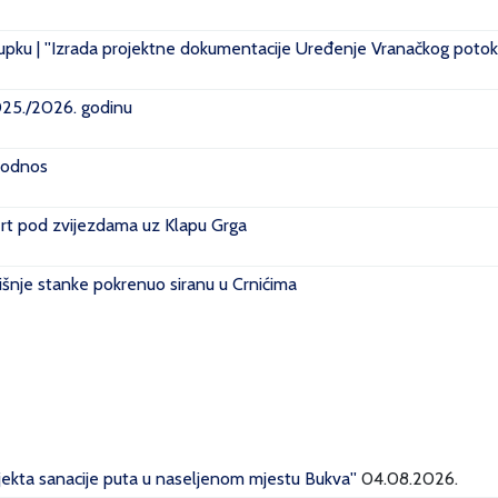
pku | ''Izrada projektne dokumentacije Uređenje Vranačkog potoka
2025./2026. godinu
i odnos
rt pod zvijezdama uz Klapu Grga
išnje stanke pokrenuo siranu u Crnićima
ojekta sanacije puta u naseljenom mjestu Bukva''
04.08.2026.