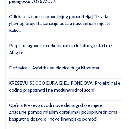
pedagošku 2026./2027.
Odluka o izboru najpovoljnijeg ponuditelja | ''Izrada
glavnog projekta sanacije puta u naseljenom mjestu
Bukva''
Potpisan ugovor za rekonstrukciju lokalnog puta kroz
Alagiće
Deževice - Asfaltira se dionica duga kilometar
KREŠEVU 55.000 EURA IZ EU FONDOVA: Projekti naše
općine prepoznati i na međunarodnoj sceni
Općina Kreševo uvodi nove demografske mjere:
Značajne pomoći mladim obiteljima i poljoprivrednicima -
besplatne dozvole i nove financijske pomoći