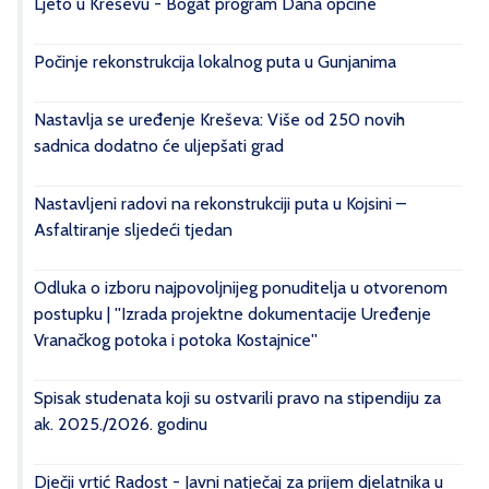
Ljeto u Kreševu - Bogat program Dana općine
Počinje rekonstrukcija lokalnog puta u Gunjanima
Nastavlja se uređenje Kreševa: Više od 250 novih
sadnica dodatno će uljepšati grad
Nastavljeni radovi na rekonstrukciji puta u Kojsini –
Asfaltiranje sljedeći tjedan
Odluka o izboru najpovoljnijeg ponuditelja u otvorenom
postupku | ''Izrada projektne dokumentacije Uređenje
Vranačkog potoka i potoka Kostajnice''
Spisak studenata koji su ostvarili pravo na stipendiju za
ak. 2025./2026. godinu
Dječji vrtić Radost - Javni natječaj za prijem djelatnika u