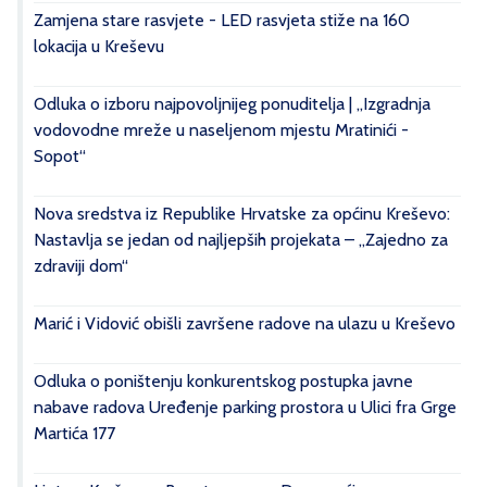
Zamjena stare rasvjete - LED rasvjeta stiže na 160
lokacija u Kreševu
Odluka o izboru najpovoljnijeg ponuditelja | „Izgradnja
vodovodne mreže u naseljenom mjestu Mratinići -
Sopot“
Nova sredstva iz Republike Hrvatske za općinu Kreševo:
Nastavlja se jedan od najljepših projekata – „Zajedno za
zdraviji dom“
Marić i Vidović obišli završene radove na ulazu u Kreševo
Odluka o poništenju konkurentskog postupka javne
nabave radova Uređenje parking prostora u Ulici fra Grge
Martića 177