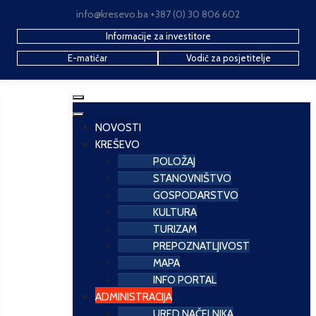
info@kresevo.ba +387 (0) 30 806 602
Informacije za investitore
E-matičar
Vodič za posjetitelje
NOVOSTI
KREŠEVO
POLOŽAJ
STANOVNIŠTVO
GOSPODARSTVO
KULTURA
TURIZAM
PREPOZNATLJIVOST
MAPA
INFO PORTAL
ADMINISTRACIJA
URED NAČELNIKA