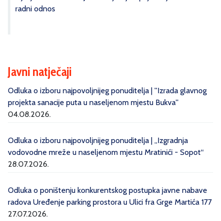
radni odnos
Javni natječaji
Odluka o izboru najpovoljnijeg ponuditelja | ''Izrada glavnog
projekta sanacije puta u naseljenom mjestu Bukva''
04.08.2026.
Odluka o izboru najpovoljnijeg ponuditelja | „Izgradnja
vodovodne mreže u naseljenom mjestu Mratinići - Sopot“
28.07.2026.
Odluka o poništenju konkurentskog postupka javne nabave
radova Uređenje parking prostora u Ulici fra Grge Martića 177
27.07.2026.